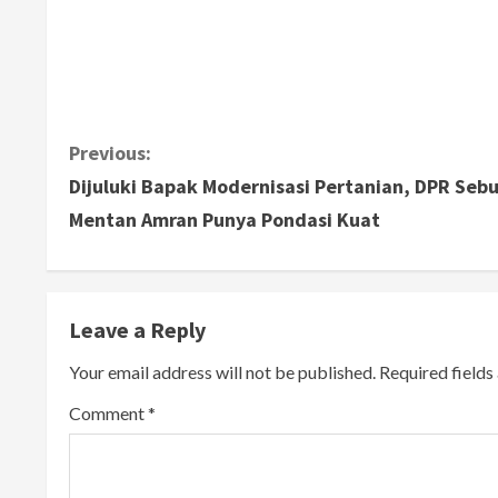
C
Previous:
Dijuluki Bapak Modernisasi Pertanian, DPR Seb
o
Mentan Amran Punya Pondasi Kuat
n
t
Leave a Reply
i
Your email address will not be published.
Required field
n
Comment
*
u
e