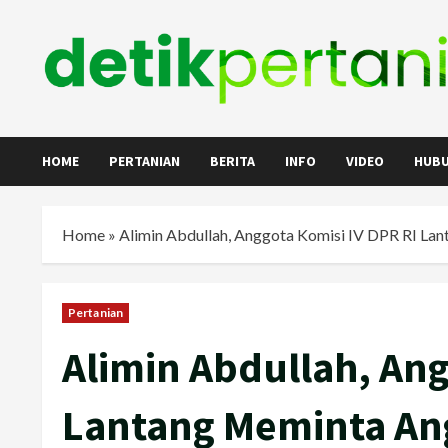
Skip
to
content
HOME
PERTANIAN
BERITA
INFO
VIDEO
HUBU
Home
»
Alimin Abdullah, Anggota Komisi IV DPR RI La
Pertanian
Alimin Abdullah, Ang
Lantang Meminta An