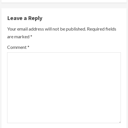
n
Leave a Reply
u
Your email address will not be published.
Required fields
e
are marked
*
R
Comment
*
e
a
d
i
n
g