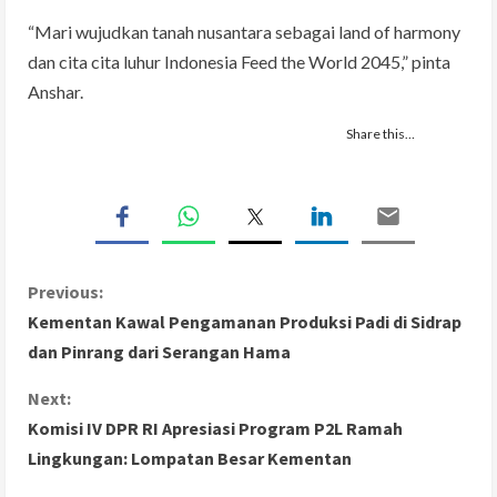
“Mari wujudkan tanah nusantara sebagai land of harmony
dan cita cita luhur Indonesia Feed the World 2045,” pinta
Anshar.
Share this…
C
Previous:
Kementan Kawal Pengamanan Produksi Padi di Sidrap
o
dan Pinrang dari Serangan Hama
n
Next:
Komisi IV DPR RI Apresiasi Program P2L Ramah
t
Lingkungan: Lompatan Besar Kementan
i