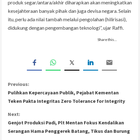
produk segar/antara/akhir diharapkan akan meningkatkan
kesejahteraan banyak pihak dan juga devisa negara. Selain
itu, perlu ada nilai tambah melalui pengolahan (hilirisasi),
didukung dengan pengembangan teknologi”, ujar Raffi.
Share this…
C
Previous:
Pulihkan Kepercayaan Publik, Pejabat Kementan
o
Teken Pakta Integritas Zero Tolerance for Integrity
n
Next:
Genjot Produksi Padi, Plt Mentan Fokus Kendalikan
t
Serangan Hama Penggerek Batang, Tikus dan Burung
i