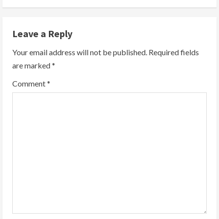
n
Leave a Reply
u
Your email address will not be published.
Required fields
e
are marked
*
R
Comment
*
e
a
d
i
n
g