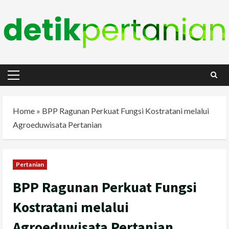
Skip
to
content
Primary
Menu
Home
»
BPP Ragunan Perkuat Fungsi Kostratani melalui
Agroeduwisata Pertanian
Pertanian
BPP Ragunan Perkuat Fungsi
Kostratani melalui
Agroeduwisata Pertanian