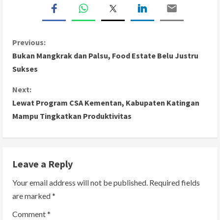
C
Previous:
Bukan Mangkrak dan Palsu, Food Estate Belu Justru
o
Sukses
n
Next:
Lewat Program CSA Kementan, Kabupaten Katingan
t
Mampu Tingkatkan Produktivitas
i
n
Leave a Reply
u
Your email address will not be published.
Required fields
e
are marked
*
R
Comment
*