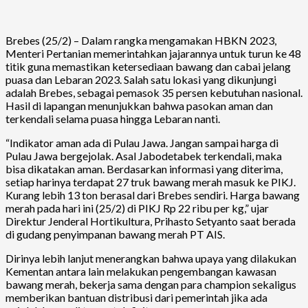
Brebes (25/2) – Dalam rangka mengamakan HBKN 2023,
Menteri Pertanian memerintahkan jajarannya untuk turun ke 48
titik guna memastikan ketersediaan bawang dan cabai jelang
puasa dan Lebaran 2023. Salah satu lokasi yang dikunjungi
adalah Brebes, sebagai pemasok 35 persen kebutuhan nasional.
Hasil di lapangan menunjukkan bahwa pasokan aman dan
terkendali selama puasa hingga Lebaran nanti.
“Indikator aman ada di Pulau Jawa. Jangan sampai harga di
Pulau Jawa bergejolak. Asal Jabodetabek terkendali, maka
bisa dikatakan aman. Berdasarkan informasi yang diterima,
setiap harinya terdapat 27 truk bawang merah masuk ke PIKJ.
Kurang lebih 13 ton berasal dari Brebes sendiri. Harga bawang
merah pada hari ini (25/2) di PIKJ Rp 22 ribu per kg,” ujar
Direktur Jenderal Hortikultura, Prihasto Setyanto saat berada
di gudang penyimpanan bawang merah PT AIS.
Dirinya lebih lanjut menerangkan bahwa upaya yang dilakukan
Kementan antara lain melakukan pengembangan kawasan
bawang merah, bekerja sama dengan para champion sekaligus
memberikan bantuan distribusi dari pemerintah jika ada