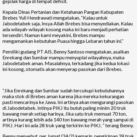
gejolak harga di tempat defisit.
Kepala Dinas Pertanian dan Ketahanan Pangan Kabupaten
Brebes Yuli Hendrawati mengatakan, “Kalau untuk
Jabodetabek saja, Insya Allah Brebes bisa menyediakan. Kalau
ada wilayah-wilayah kosong maka ini baru menjadi perhatian
tersendiri. Namun kami meyakini, Brebes mampu
mengamankan kebutuhan Puasa hingga Lebaran tahun ini.”
Pemiliki gudang PT AIS, Benny Santoso mengatakan, asalkan
Enrekang dan Sumbar mampu menyuplai wilayahnya, maka
Jabodetabek aman. Masalahnya, terkadang jika kedua lokasi
ini kosong, otomatis akan menyerap pasokan dari Brebes.
“Jika Enrekang dan Sumbar sudah tercukupi kebutuhannya
maka stok di Brebes aman karena jika mereka kekurangan
pasti mencarinya ke Jawa. Ini artinya akan mengurangi pasokan
di Jabodetabek. Intinya PIKJ itu butuh paling minim 20 truk
bawang merah setiap harinya. Jika satu truk memuat 70 ton,
artinya kurang lebih ada 140 ton bawang merah yang sampai di
PIKJ. Hari ini ada 28 truk yang terkirim ke PIKJ, ” terang Benny.
Benny menyebut, per Jumat (24/2) kemarin, pengiriman 28 truk