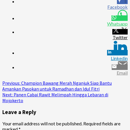
Facebook
Whatsapp
Twitter
Linkedin
Email
Continue
Previous:
Champion Bawang Merah Nganjuk Siap Bantu
Amankan Pasokan untuk Ramadhan dan Idul Fitri
Reading
Next:
Panen Cabai Rawit Melimpah Hingga Lebaran di
Mojokerto
Leave a Reply
Your email address will not be published.
Required fields are
marked
*