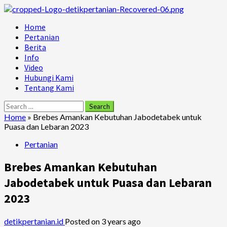
Skip
to
Primary
Home
content
Menu
Pertanian
Berita
Info
Video
Hubungi Kami
Tentang Kami
Search
for:
Home
»
Brebes Amankan Kebutuhan Jabodetabek untuk
Puasa dan Lebaran 2023
Pertanian
Brebes Amankan Kebutuhan
Jabodetabek untuk Puasa dan Lebaran
2023
detikpertanian.id
Posted on 3 years ago