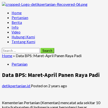
Skip
to
Primary
Home
content
Menu
Pertanian
Berita
Info
Video
Hubungi Kami
Tentang Kami
Search
for:
Home
»
Data BPS: Maret-April Panen Raya Padi
Pertanian
Data BPS: Maret-April Panen Raya Padi
detikpertanian.id
Posted on 2 years ago
Kementerian Pertanian (Kementan) mencatat ada sekitar 10
kota/kabupaten di Indonesia yang berpotensi besar