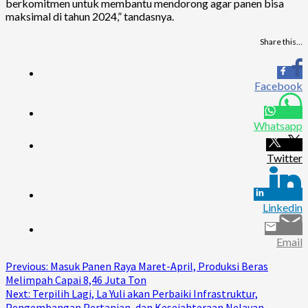
berkomitmen untuk membantu mendorong agar panen bisa
maksimal di tahun 2024,” tandasnya.
Share this…
Facebook
Whatsapp
Twitter
Linkedin
Email
Continue
Previous:
Masuk Panen Raya Maret-April, Produksi Beras
Melimpah Capai 8,46 Juta Ton
Reading
Next:
Terpilih Lagi, La Yuli akan Perbaiki Infrastruktur,
Pengembangan Pertanian, dan Kesejahteraan Nelayan