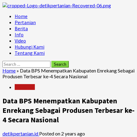
Skip
to
Primary
Home
content
Menu
Pertanian
Berita
Info
Video
Hubungi Kami
Tentang Kami
Search
for:
Home
»
Data BPS Menempatkan Kabupaten Enrekang Sebagai
Produsen Terbesar ke-4 Secara Nasional
Pertanian
Data BPS Menempatkan Kabupaten
Enrekang Sebagai Produsen Terbesar ke-
4 Secara Nasional
detikpertanian.id
Posted on 2 years ago