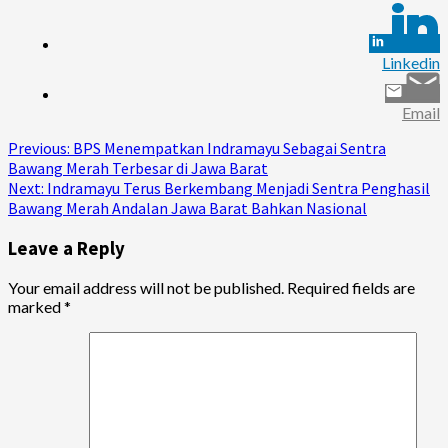
Linkedin
Email
Continue
Previous:
BPS Menempatkan Indramayu Sebagai Sentra
Bawang Merah Terbesar di Jawa Barat
Reading
Next:
Indramayu Terus Berkembang Menjadi Sentra Penghasil
Bawang Merah Andalan Jawa Barat Bahkan Nasional
Leave a Reply
Your email address will not be published.
Required fields are
marked
*