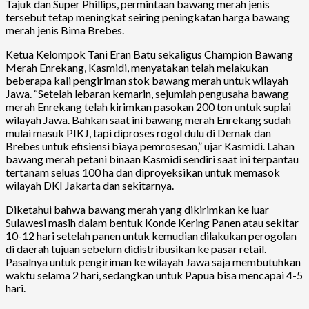
Tajuk dan Super Phillips, permintaan bawang merah jenis
tersebut tetap meningkat seiring peningkatan harga bawang
merah jenis Bima Brebes.
Ketua Kelompok Tani Eran Batu sekaligus Champion Bawang
Merah Enrekang, Kasmidi, menyatakan telah melakukan
beberapa kali pengiriman stok bawang merah untuk wilayah
Jawa. “Setelah lebaran kemarin, sejumlah pengusaha bawang
merah Enrekang telah kirimkan pasokan 200 ton untuk suplai
wilayah Jawa. Bahkan saat ini bawang merah Enrekang sudah
mulai masuk PIKJ, tapi diproses rogol dulu di Demak dan
Brebes untuk efisiensi biaya pemrosesan,” ujar Kasmidi. Lahan
bawang merah petani binaan Kasmidi sendiri saat ini terpantau
tertanam seluas 100 ha dan diproyeksikan untuk memasok
wilayah DKI Jakarta dan sekitarnya.
Diketahui bahwa bawang merah yang dikirimkan ke luar
Sulawesi masih dalam bentuk Konde Kering Panen atau sekitar
10-12 hari setelah panen untuk kemudian dilakukan perogolan
di daerah tujuan sebelum didistribusikan ke pasar retail.
Pasalnya untuk pengiriman ke wilayah Jawa saja membutuhkan
waktu selama 2 hari, sedangkan untuk Papua bisa mencapai 4-5
hari.