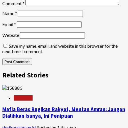
Comment
*
Name
*
Email
*
Website
Save my name, email, and website in this browser for the
next time I comment.
Related Stories
Pertanian
Mafia Beras Rugikan Rakyat, Mentan Amran: Jangan
Dialihkan Isunya, Ini Penipuan
detikpertanian.id
Posted on 1 day ago