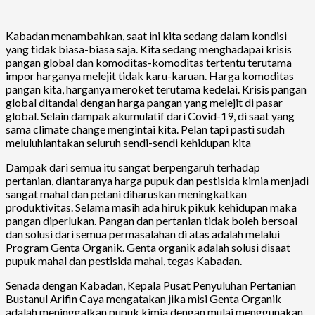
Kabadan menambahkan, saat ini kita sedang dalam kondisi
yang tidak biasa-biasa saja. Kita sedang menghadapai krisis
pangan global dan komoditas-komoditas tertentu terutama
impor harganya melejit tidak karu-karuan. Harga komoditas
pangan kita, harganya meroket terutama kedelai. Krisis pangan
global ditandai dengan harga pangan yang melejit di pasar
global. Selain dampak akumulatif dari Covid-19, di saat yang
sama climate change mengintai kita. Pelan tapi pasti sudah
meluluhlantakan seluruh sendi-sendi kehidupan kita
Dampak dari semua itu sangat berpengaruh terhadap
pertanian, diantaranya harga pupuk dan pestisida kimia menjadi
sangat mahal dan petani diharuskan meningkatkan
produktivitas. Selama masih ada hiruk pikuk kehidupan maka
pangan diperlukan. Pangan dan pertanian tidak boleh bersoal
dan solusi dari semua permasalahan di atas adalah melalui
Program Genta Organik. Genta organik adalah solusi disaat
pupuk mahal dan pestisida mahal, tegas Kabadan.
Senada dengan Kabadan, Kepala Pusat Penyuluhan Pertanian
Bustanul Arifin Caya mengatakan jika misi Genta Organik
adalah meninggalkan pupuk kimia dengan mulai menggunakan