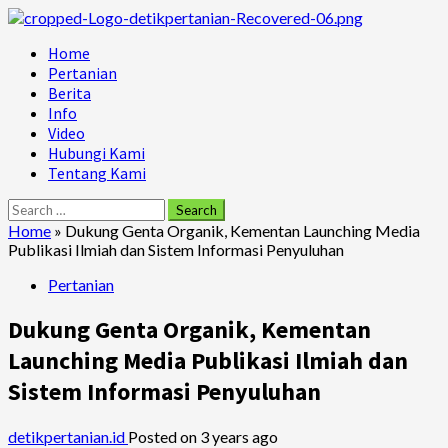
Skip
to
Primary
Home
content
Menu
Pertanian
Berita
Info
Video
Hubungi Kami
Tentang Kami
Search
for:
Home
»
Dukung Genta Organik, Kementan Launching Media
Publikasi Ilmiah dan Sistem Informasi Penyuluhan
Pertanian
Dukung Genta Organik, Kementan
Launching Media Publikasi Ilmiah dan
Sistem Informasi Penyuluhan
detikpertanian.id
Posted on 3 years ago