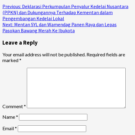
Continue
Previous:
Deklarasi Perkumpulan Penyalur Kedelai Nusantara
(PPKN) dan Dukungannya Terhadap Kementan dalam
Reading
Pengembangan Kedelai Lokal
Next:
Mentan SYL dan Wamendag Panen Raya dan Lepas
Pasokan Bawang Merah Ke Ibukota
Leave a Reply
Your email address will not be published.
Required fields are
marked
*
Comment
*
Name
*
Email
*