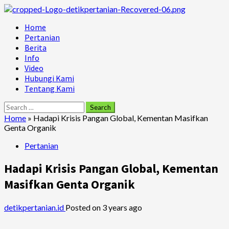
Skip
to
Primary
Home
content
Menu
Pertanian
Berita
Info
Video
Hubungi Kami
Tentang Kami
Search
for:
Home
»
Hadapi Krisis Pangan Global, Kementan Masifkan
Genta Organik
Pertanian
Hadapi Krisis Pangan Global, Kementan
Masifkan Genta Organik
detikpertanian.id
Posted on 3 years ago