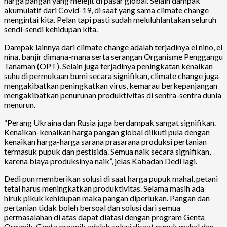
harga pangan yang melejit di pasar global. Selain dampak
akumulatif dari Covid-19, di saat yang sama climate change
mengintai kita. Pelan tapi pasti sudah meluluhlantakan seluruh
sendi-sendi kehidupan kita.
Dampak lainnya dari climate change adalah terjadinya el nino, el
nina, banjir dimana-mana serta serangan Organisme Penggangu
Tanaman (OPT). Selain juga terjadinya peningkatan kenaikan
suhu di permukaan bumi secara signifikan, climate change juga
mengakibatkan peningkatkan virus, kemarau berkepanjangan
mengakibatkan penurunan produktivitas di sentra-sentra dunia
menurun.
“Perang Ukraina dan Rusia juga berdampak sangat signifikan.
Kenaikan-kenaikan harga pangan global diikuti pula dengan
kenaikan harga-harga sarana prasarana produksi pertanian
termasuk pupuk dan pestisida. Semua naik secara signifikan,
karena biaya produksinya naik”, jelas Kabadan Dedi lagi.
Dedi pun memberikan solusi di saat harga pupuk mahal, petani
tetal harus meningkatkan produktivitas. Selama masih ada
hiruk pikuk kehidupan maka pangan diperlukan. Pangan dan
pertanian tidak boleh bersoal dan solusi dari semua
permasalahan di atas dapat diatasi dengan program Genta
Organik. Genta organik adalah solusi disaat pupuk mahal dan