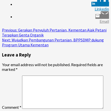
Linkedin
Email
Continue
Previous:
Gerakan Penyuluh Pertanian, Kementan Ajak Petani
Terapkan Genta Organik
Reading
Next:
Wujudkan Pembangunan Pertanian, BPPSDMP dukung
Program Utama Kementan
Leave a Reply
Your email address will not be published.
Required fields are
marked
*
Comment
*