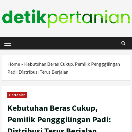
Skip
to
content
Primary
Menu
Home
»
Kebutuhan Beras Cukup, Pemilik Pengggilingan
Padi: Distribusi Terus Berjalan
Pertanian
Kebutuhan Beras Cukup,
Pemilik Pengggilingan Padi:
Distribusi Terus Berjalan