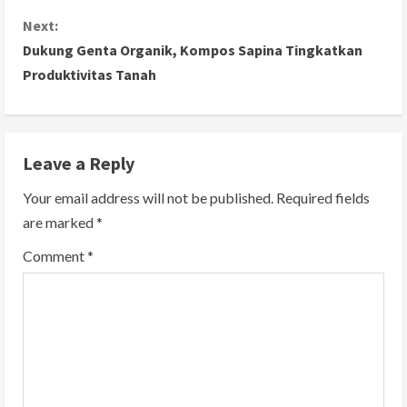
n
Next:
Dukung Genta Organik, Kompos Sapina Tingkatkan
t
Produktivitas Tanah
i
n
Leave a Reply
u
Your email address will not be published.
Required fields
e
are marked
*
R
Comment
*
e
a
d
i