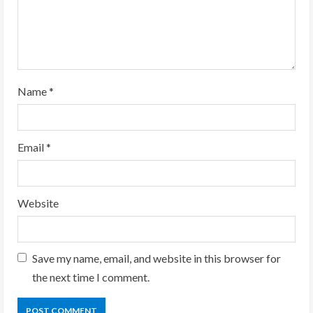
n
g
Name
*
Email
*
Website
Save my name, email, and website in this browser for
the next time I comment.