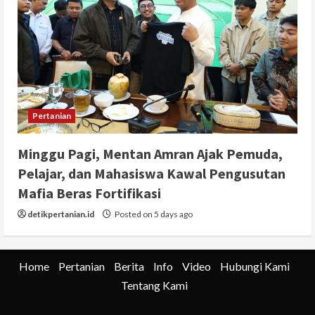
Pertanian
Minggu Pagi, Mentan Amran Ajak Pemuda,
Pelajar, dan Mahasiswa Kawal Pengusutan
Mafia Beras Fortifikasi
detikpertanian.id
Posted on 5 days ago
Home
Pertanian
Berita
Info
Video
Hubungi Kami
Tentang Kami