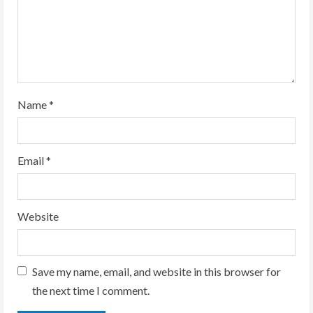
i
n
g
Name
*
Email
*
Website
Save my name, email, and website in this browser for
the next time I comment.