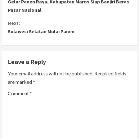
Gelar Panen Raya, Kabupaten Maros Siap Banjiri Beras
o
Pasar Nasional
n
Next:
Sulawesi Selatan Mulai Panen
t
i
n
Leave a Reply
u
Your email address will not be published.
Required fields
are marked
*
e
Comment
*
R
e
a
d