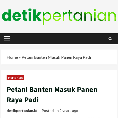
Skip
to
content
Primary
Menu
Home
»
Petani Banten Masuk Panen Raya Padi
Pertanian
Petani Banten Masuk Panen
Raya Padi
detikpertanian.id
Posted on 2 years ago