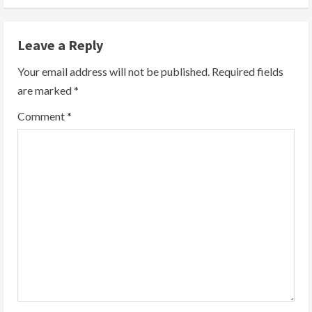
n
Leave a Reply
u
Your email address will not be published.
Required fields
e
are marked
*
R
Comment
*
e
a
d
i
n
g