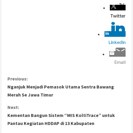
Twitter
Linkedin
Email
C
Previous:
Nganjuk Menjadi Pemasok Utama Sentra Bawang
o
Merah Se Jawa Timur
n
Next:
Kementan Bangun Sistem “MIS KoltiTrace” untuk
t
Pantau Kegiatan HDDAP di 13 Kabupaten
i