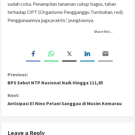
sudah coba. Penampilan tanaman cukup bagus, tahan
terhadap OPT (Organisme Pengganggu Tumbuhan, red).
Penggunaannya juga praktis,” pungkasnya.
Share this…
C
Previous:
BPS Sebut NTP Nasional Naik Hingga 111,85
o
Next:
n
Antisipasi El Nino Petani Sanggau di Musim Kemarau
t
i
Leave a Reply