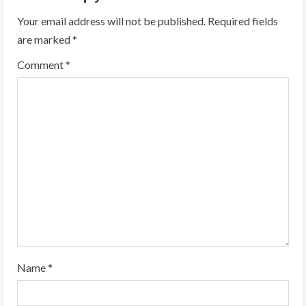
n
Your email address will not be published.
Required fields
u
are marked
*
e
Comment
*
R
e
a
d
i
n
g
Name
*