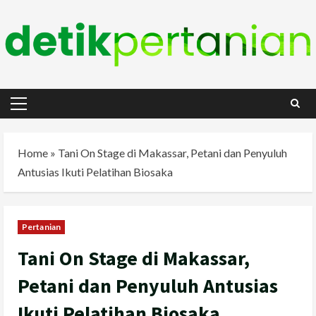
Skip
to
content
Primary
Menu
Home
»
Tani On Stage di Makassar, Petani dan Penyuluh
Antusias Ikuti Pelatihan Biosaka
Pertanian
Tani On Stage di Makassar,
Petani dan Penyuluh Antusias
Ikuti Pelatihan Biosaka