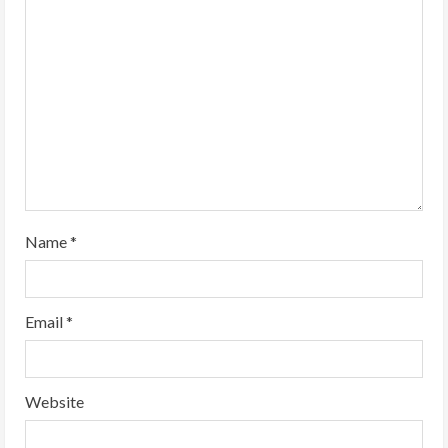
a
d
i
n
g
Name
*
Email
*
Website