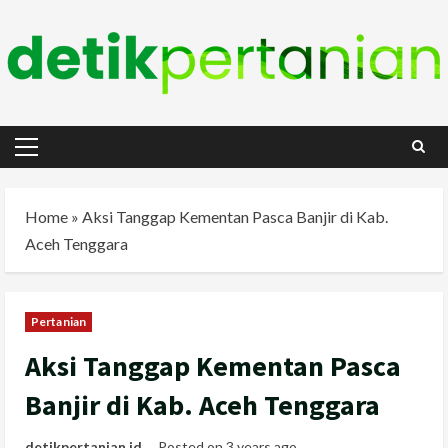
Skip
to
content
Primary
Menu
Home
»
Aksi Tanggap Kementan Pasca Banjir di Kab.
Aceh Tenggara
Pertanian
Aksi Tanggap Kementan Pasca
Banjir di Kab. Aceh Tenggara
detikpertanian.id
Posted on 3 years ago