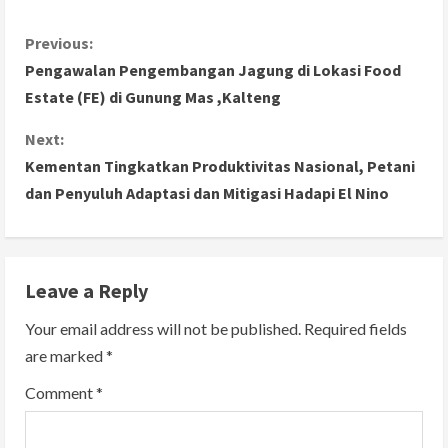
C
Previous:
Pengawalan Pengembangan Jagung di Lokasi Food
o
Estate (FE) di Gunung Mas ,Kalteng
n
Next:
Kementan Tingkatkan Produktivitas Nasional, Petani
t
dan Penyuluh Adaptasi dan Mitigasi Hadapi El Nino
i
n
Leave a Reply
u
Your email address will not be published.
Required fields
e
are marked
*
R
Comment
*
e