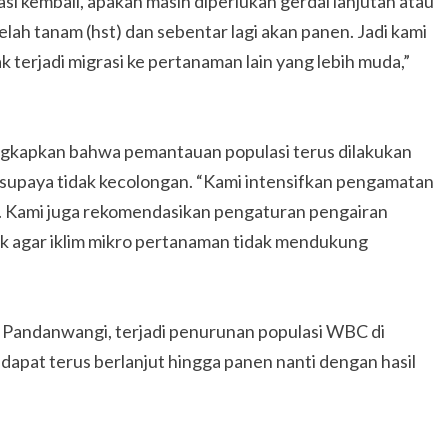
asi kembali, apakah masih diperlukan gerdal lanjutan atau
telah tanam (hst) dan sebentar lagi akan panen. Jadi kami
 terjadi migrasi ke pertanaman lain yang lebih muda,”
gkapkan bahwa pemantauan populasi terus dilakukan
upaya tidak kecolongan. “Kami intensifkan pengamatan
. Kami juga rekomendasikan pengaturan pengairan
k agar iklim mikro pertanaman tidak mendukung
 di Pandanwangi, terjadi penurunan populasi WBC di
dapat terus berlanjut hingga panen nanti dengan hasil