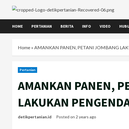
Skip
to
content
HOME
PERTANIAN
BERITA
INFO
VIDEO
HUBU
Home
»
AMANKAN PANEN, PETANI JOMBANG LA
Pertanian
AMANKAN PANEN, P
LAKUKAN PENGENDA
detikpertanian.id
Posted on 2 years ago