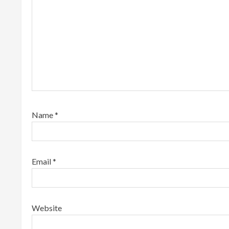
e
a
d
i
n
g
Name
*
Email
*
Website