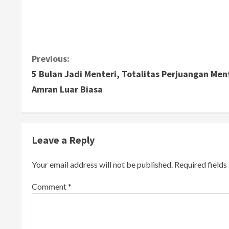
C
Previous:
5 Bulan Jadi Menteri, Totalitas Perjuangan Men
o
Amran Luar Biasa
n
t
i
Leave a Reply
n
Your email address will not be published.
Required field
u
Comment
*
e
R