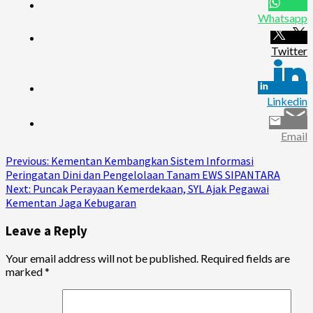
Whatsapp
Twitter
Linkedin
Email
Continue
Previous:
Kementan Kembangkan Sistem Informasi
Peringatan Dini dan Pengelolaan Tanam EWS SIPANTARA
Reading
Next:
Puncak Perayaan Kemerdekaan, SYL Ajak Pegawai
Kementan Jaga Kebugaran
Leave a Reply
Your email address will not be published.
Required fields are
marked
*