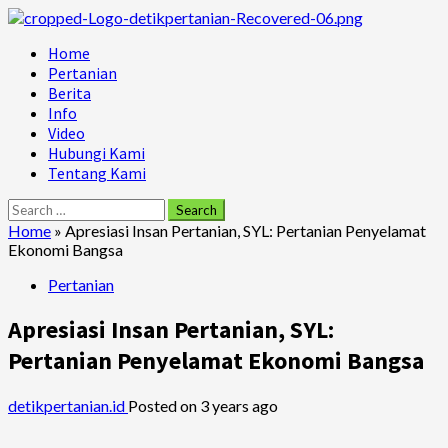
Skip
to
Primary
Home
content
Menu
Pertanian
Berita
Info
Video
Hubungi Kami
Tentang Kami
Search
for:
Home
»
Apresiasi Insan Pertanian, SYL: Pertanian Penyelamat
Ekonomi Bangsa
Pertanian
Apresiasi Insan Pertanian, SYL:
Pertanian Penyelamat Ekonomi Bangsa
detikpertanian.id
Posted on 3 years ago