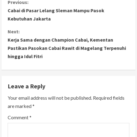
C
Previous:
Cabai di Pasar Lelang Sleman Mampu Pasok
o
Kebutuhan Jakarta
n
Next:
Kerja Sama dengan Champion Cabai, Kementan
t
Pastikan Pasokan Cabai Rawit di Magelang Terpenuhi
i
hingga Idul Fitri
n
u
Leave a Reply
e
Your email address will not be published.
Required fields
R
are marked
*
e
Comment
*
a