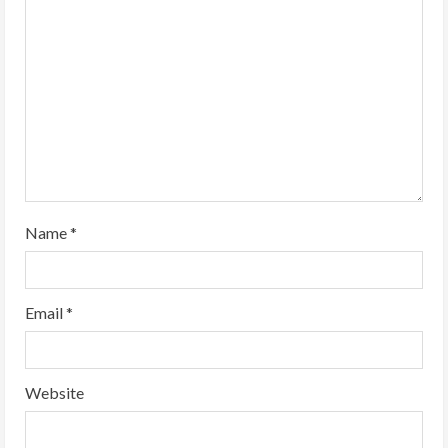
d
i
n
g
Name
*
Email
*
Website