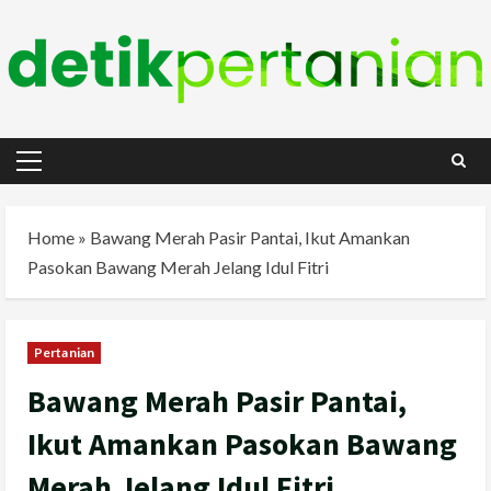
Skip
to
content
Primary
Menu
Home
»
Bawang Merah Pasir Pantai, Ikut Amankan
Pasokan Bawang Merah Jelang Idul Fitri
Pertanian
Bawang Merah Pasir Pantai,
Ikut Amankan Pasokan Bawang
Merah Jelang Idul Fitri