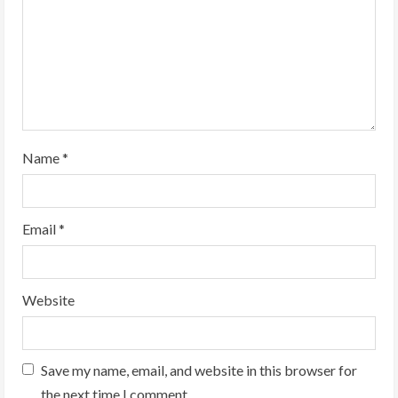
i
n
g
Name
*
Email
*
Website
Save my name, email, and website in this browser for
the next time I comment.