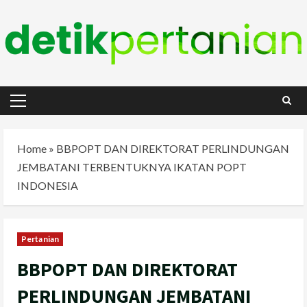
Skip
to
content
Primary
Menu
Home
»
BBPOPT DAN DIREKTORAT PERLINDUNGAN
JEMBATANI TERBENTUKNYA IKATAN POPT
INDONESIA
Pertanian
BBPOPT DAN DIREKTORAT
PERLINDUNGAN JEMBATANI