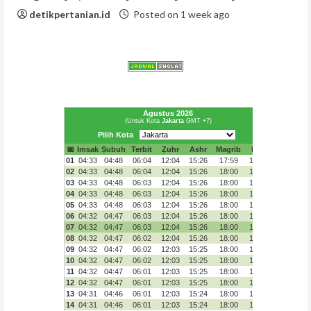
detikpertanian.id
Posted on 1 week ago