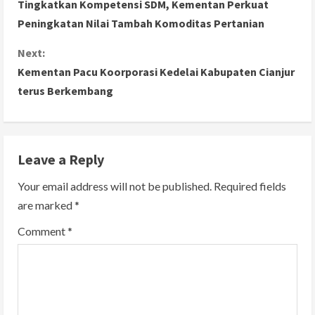
Tingkatkan Kompetensi SDM, Kementan Perkuat
o
Peningkatan Nilai Tambah Komoditas Pertanian
n
Next:
Kementan Pacu Koorporasi Kedelai Kabupaten Cianjur
t
terus Berkembang
i
n
Leave a Reply
u
Your email address will not be published.
Required fields
e
are marked
*
R
Comment
*
e
a
d