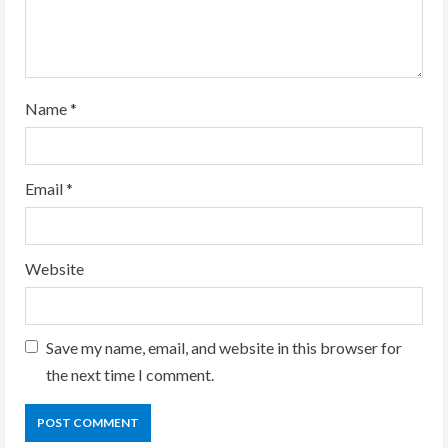
n
g
Name
*
Email
*
Website
Save my name, email, and website in this browser for
the next time I comment.