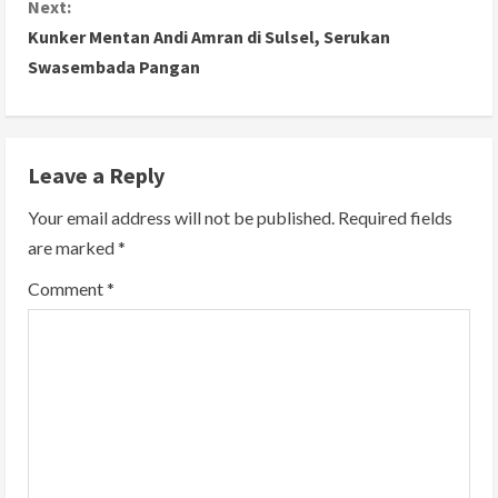
n
Next:
Kunker Mentan Andi Amran di Sulsel, Serukan
t
Swasembada Pangan
i
n
Leave a Reply
u
Your email address will not be published.
Required fields
e
are marked
*
R
Comment
*
e
a
d
i