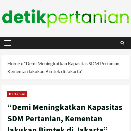
Skip
to
content
Primary
Menu
Home
»
“Demi Meningkatkan Kapasitas SDM Pertanian,
Kementan lakukan Bimtek di Jakarta”
Pertanian
“Demi Meningkatkan Kapasitas
SDM Pertanian, Kementan
lakukan Bimtek di Jakarta”