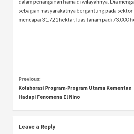
dalam penanganan hama di wilayahnya. Dia meng
sebagian masyarakatnya bergantung pada sektor pe
mencapai 31.721 hektar, luas tanam padi 73.000 
C
Previous:
Kolaborasi Program-Program Utama Kementan
o
Hadapi Fenomena El Nino
n
t
Leave a Reply
i