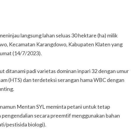
eninjau langsung lahan seluas 30 hektare (ha) milik
dowo, Kecamatan Karangdowo, Kabupaten Klaten yang
umat (14/7/2023).
t ditanami padi varietas dominan inpari 32 dengan umur
tanam (HTS) dan terdeteksi serangan hama WBC dengan
unting.
n, namun Mentan SYL meminta petani untuk tetap
n pengendalian secara preemtif menggunakan bahan
/pestisida biologi).