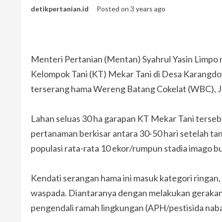
detikpertanian.id
Posted on 3 years ago
Menteri Pertanian (Mentan) Syahrul Yasin Limpo m
Kelompok Tani (KT) Mekar Tani di Desa Karang
terserang hama Wereng Batang Cokelat (WBC), J
Lahan seluas 30 ha garapan KT Mekar Tani tersebu
pertanaman berkisar antara 30-50 hari setelah 
populasi rata-rata 10 ekor/rumpun stadia imago b
Kendati serangan hama ini masuk kategori ringa
waspada. Diantaranya dengan melakukan geraka
pengendali ramah lingkungan (APH/pestisida nabati