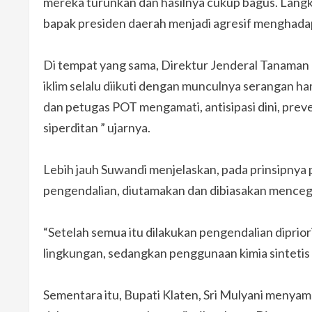
mereka turunkan dan hasilnya cukup bagus. Langka
bapak presiden daerah menjadi agresif menghadapi
Di tempat yang sama, Direktur Jenderal Tanaman
iklim selalu diikuti dengan munculnya serangan ha
dan petugas POT mengamati, antisipasi dini, preve
siperditan ” ujarnya.
Lebih jauh Suwandi menjelaskan, pada prinsipny
pengendalian, diutamakan dan dibiasakan mencegah 
“Setelah semua itu dilakukan pengendalian diprio
lingkungan, sedangkan penggunaan kimia sintetis ad
Sementara itu, Bupati Klaten, Sri Mulyani menyam