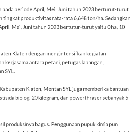
pada periode April, Mei, Juni tahun 2023 berturut-turut
n tingkat produktivitas rata-rata 6,648 ton/ha. Sedangkan
il, Mei, Juni tahun 2023 bertutur-turut yaitu 0 ha, 10
paten Klaten dengan mengintensifkan kegiatan
 kerjasama antara petani, petugas lapangan,
an SYL.
i Kabupaten Klaten, Mentan SYL juga memberika bantuan
pestisida biologi 20 kilogram, dan powerthraser sebanyak 5
hasil produksinya bagus. Penggunaan pupuk kimia pun