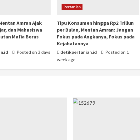
Pertanian
 Mentan Amran Ajak
Tipu Konsumen hingga Rp2 Triliun
jar, dan Mahasiswa
per Bulan, Mentan Amran: Jangan
utan Mafia Beras
Fokus pada Angkanya, Fokus pada
Kejahatannya
n.id
Posted on 3 days
detikpertanian.id
Posted on 1
week ago