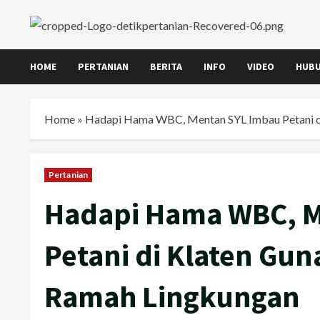
Skip
to
content
HOME
PERTANIAN
BERITA
INFO
VIDEO
HUBU
Home
»
Hadapi Hama WBC, Mentan SYL Imbau Petani d
Pertanian
Hadapi Hama WBC, M
Petani di Klaten Gu
Ramah Lingkungan