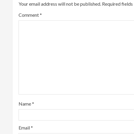
Your email address will not be published.
Required field
n
Comment
*
u
e
R
e
a
d
i
Name
*
n
g
Email
*