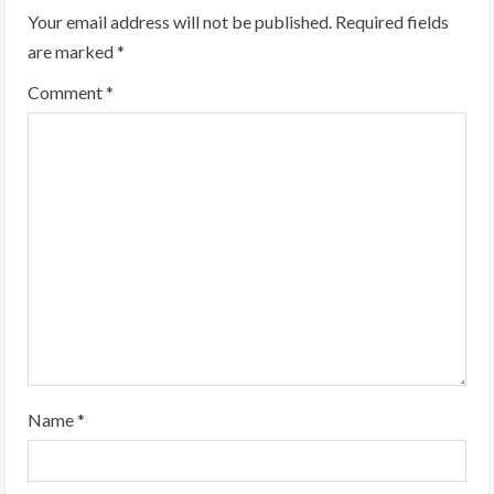
Your email address will not be published.
Required fields
e
are marked
*
R
Comment
*
e
a
d
i
n
g
Name
*