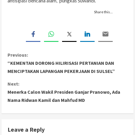
antisipasi bencana alam,” pungkas Suwandi.
Share this…
C
Previous:
“KEMENTAN DORONG HILIRISASI PERTANIAN DAN
o
MENCIPTAKAN LAPANGAN PEKERJAAN DI SULSEL”
n
Next:
Menerka Calon Wakil Presiden Ganjar Pranowo, Ada
t
Nama Ridwan Kamil dan Mahfud MD
i
n
Leave a Reply
u