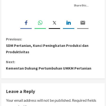
Share this…
C
Previous:
SDM Pertanian, Kunci Peningkatan Produksi dan
o
Produktivitas
n
Next:
Kementan Dukung Pertumbuhan UMKM Pertanian
t
i
n
Leave a Reply
u
Your email address will not be published.
Required fields