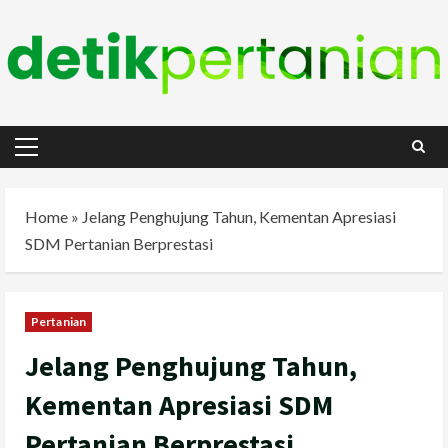
Skip
to
content
Primary
Menu
Home
»
Jelang Penghujung Tahun, Kementan Apresiasi
SDM Pertanian Berprestasi
Pertanian
Jelang Penghujung Tahun,
Kementan Apresiasi SDM
Pertanian Berprestasi