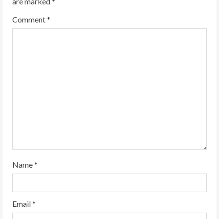
are marked
*
e
Comment
*
R
e
a
d
i
n
g
Name
*
Email
*