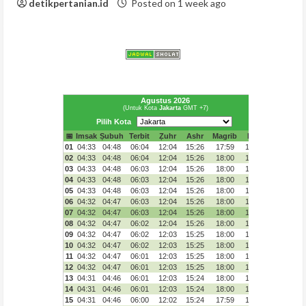
detikpertanian.id
Posted on 1 week ago