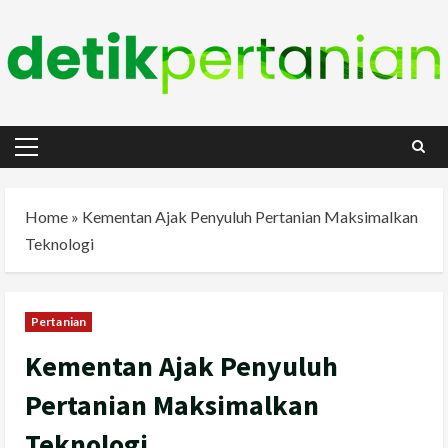
Skip
to
content
Primary
Menu
Home
»
Kementan Ajak Penyuluh Pertanian Maksimalkan
Teknologi
Pertanian
Kementan Ajak Penyuluh
Pertanian Maksimalkan
Teknologi