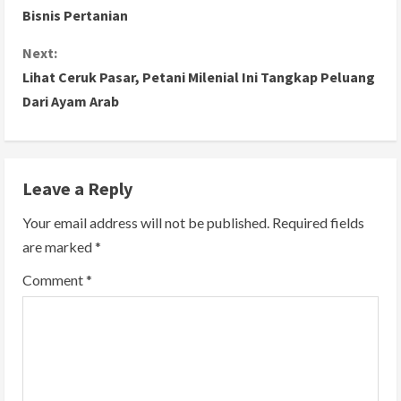
o
Bisnis Pertanian
n
Next:
Lihat Ceruk Pasar, Petani Milenial Ini Tangkap Peluang
t
Dari Ayam Arab
i
n
Leave a Reply
u
Your email address will not be published.
Required fields
e
are marked
*
R
Comment
*
e
a
d