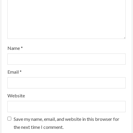
i
n
g
Name
*
Email
*
Website
Save my name, email, and website in this browser for
the next time I comment.