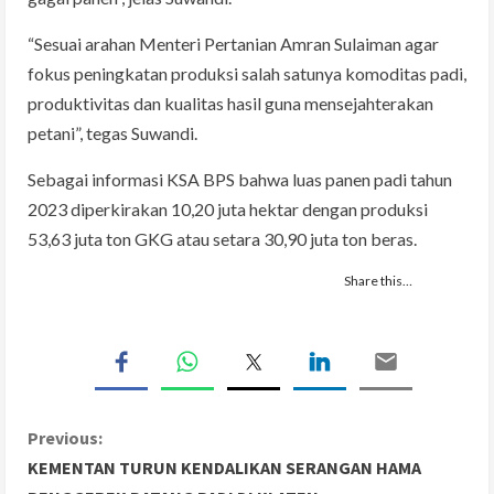
“Sesuai arahan Menteri Pertanian Amran Sulaiman agar
fokus peningkatan produksi salah satunya komoditas padi,
produktivitas dan kualitas hasil guna mensejahterakan
petani”, tegas Suwandi.
Sebagai informasi KSA BPS bahwa luas panen padi tahun
2023 diperkirakan 10,20 juta hektar dengan produksi
53,63 juta ton GKG atau setara 30,90 juta ton beras.
Share this…
C
Previous:
KEMENTAN TURUN KENDALIKAN SERANGAN HAMA
o