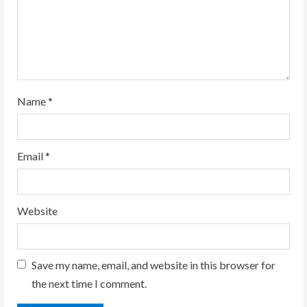
i
n
g
Name
*
Email
*
Website
Save my name, email, and website in this browser for
the next time I comment.