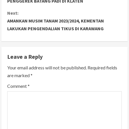
PENGGEREK BATANG PADI DI KLATEN
n
Next:
AMANKAN MUSIM TANAM 2023/2024, KEMENTAN
t
LAKUKAN PENGENDALIAN TIKUS DI KARAWANG
i
n
Leave a Reply
u
Your email address will not be published.
Required fields
e
are marked
*
R
Comment
*
e
a
d