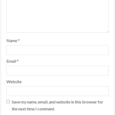
i
n
g
Name
*
Email
*
Website
Save my name, email, and website in this browser for
the next time I comment.