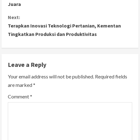
o
Juara
n
Next:
Terapkan Inovasi Teknologi Pertanian, Kementan
t
Tingkatkan Produksi dan Produktivitas
i
n
Leave a Reply
u
Your email address will not be published.
Required fields
e
are marked
*
R
Comment
*
e
a
d