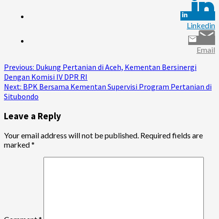
Linkedin
Email
Continue
Previous:
Dukung Pertanian di Aceh, Kementan Bersinergi
Dengan Komisi IV DPR RI
Reading
Next:
BPK Bersama Kementan Supervisi Program Pertanian di
Situbondo
Leave a Reply
Your email address will not be published.
Required fields are
marked
*