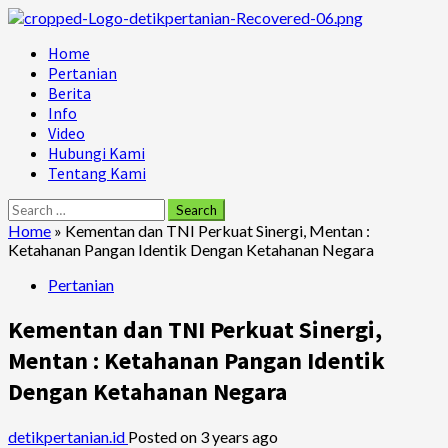
Skip
to
Primary
Home
content
Menu
Pertanian
Berita
Info
Video
Hubungi Kami
Tentang Kami
Search
for:
Home
»
Kementan dan TNI Perkuat Sinergi, Mentan :
Ketahanan Pangan Identik Dengan Ketahanan Negara
Pertanian
Kementan dan TNI Perkuat Sinergi,
Mentan : Ketahanan Pangan Identik
Dengan Ketahanan Negara
detikpertanian.id
Posted on 3 years ago