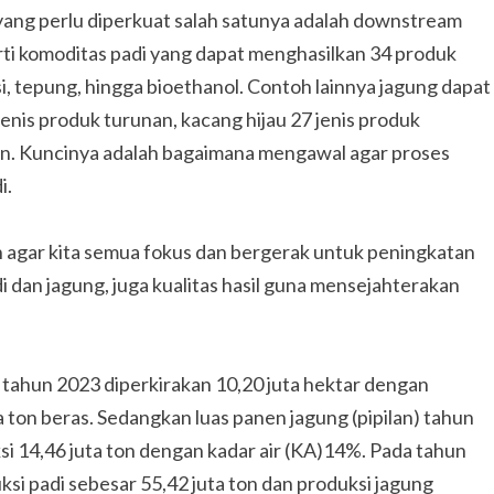
 yang perlu diperkuat salah satunya adalah downstream
rti komoditas padi yang dapat menghasilkan 34 produk
, tepung, hingga bioethanol. Contoh lainnya jagung dapat
jenis produk turunan, kacang hijau 27 jenis produk
nan. Kuncinya adalah bagaimana mengawal agar proses
i.
 agar kita semua fokus dan bergerak untuk peningkatan
 dan jagung, juga kualitas hasil guna mensejahterakan
 tahun 2023 diperkirakan 10,20 juta hektar dengan
a ton beras. Sedangkan luas panen jagung (pipilan) tahun
si 14,46 juta ton dengan kadar air (KA)14%. Pada tahun
i padi sebesar 55,42 juta ton dan produksi jagung