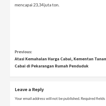
mencapai 23,34 juta ton.
C
Previous:
Atasi Kemahalan Harga Cabai, Kementan Tana
o
Cabai di Pekarangan Rumah Penduduk
n
t
Leave a Reply
i
Your email address will not be published.
Required field
n