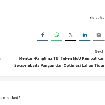
Share this…
Next:
m
Mentan-Panglima TNI Teken MoU Kembalikan
Swasembada Pangan dan Optimasi Lahan Tidur
s are marked
*