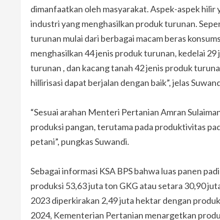
dimanfaatkan oleh masyarakat. Aspek-aspek hilir
industri yang menghasilkan produk turunan. Sepe
turunan mulai dari berbagai macam beras konsumsi
menghasilkan 44 jenis produk turunan, kedelai 29 
turunan , dan kacang tanah 42 jenis produk turu
hillirisasi dapat berjalan dengan baik”, jelas Suwand
“Sesuai arahan Menteri Pertanian Amran Sulaiman
produksi pangan, terutama pada produktivitas padi
petani”, pungkas Suwandi.
Sebagai informasi KSA BPS bahwa luas panen padi
produksi 53,63 juta ton GKG atau setara 30,90 jut
2023 diperkirakan 2,49 juta hektar dengan produk
2024, Kementerian Pertanian menargetkan produks