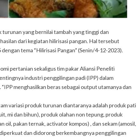
 turunan yang bernilai tambah yang tinggi dan
ilan dari kegiatan hilirisasi pangan. Hal tersebut
dengan tema “Hilirisasi Pangan” (Senin/4-12-2023).
i pertanian sekaligus tim pakar Aliansi Peneliti
tingnya industri penggilingan padi (IPP) dalam
di. “IPP menghasilkan beras sebagai output utamanya dan
m variasi produk turunan diantaranya adalah produk pati
uit, mi dan bihun), produk olahan non tepung, produk
an oil, pakan ternak, activator kompos) , dan sekam (amosil,
lu diperkuat dan didorong berkembangnya penggilingan