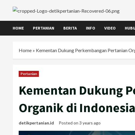
Skip
to
content
HOME
PERTANIAN
BERITA
INFO
VIDEO
HUBU
Home
»
Kementan Dukung Perkembangan Pertanian Orga
Pertanian
Kementan Dukung P
Organik di Indonesi
detikpertanian.id
Posted on 3 years ago