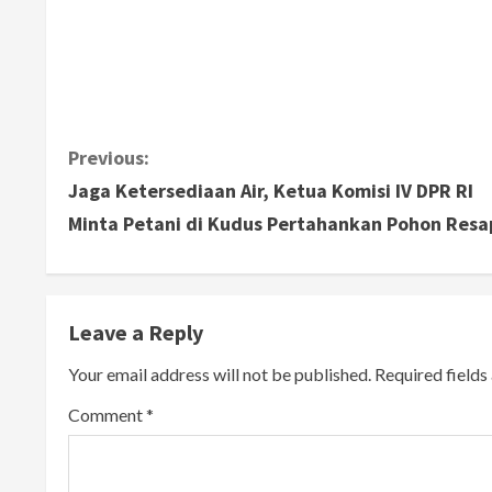
C
Previous:
Jaga Ketersediaan Air, Ketua Komisi IV DPR RI
o
Minta Petani di Kudus Pertahankan Pohon Res
n
t
Leave a Reply
i
Your email address will not be published.
Required field
n
Comment
*
u
e