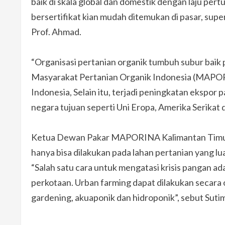
baik di skala global dan domestik dengan laju pe
bersertifikat kian mudah ditemukan di pasar, supe
Prof. Ahmad.
“Organisasi pertanian organik tumbuh subur baik pa
Masyarakat Pertanian Organik Indonesia (MAPORINA
Indonesia, Selain itu, terjadi peningkatan ekspor
negara tujuan seperti Uni Eropa, Amerika Serikat d
Ketua Dewan Pakar MAPORINA Kalimantan Timur 
hanya bisa dilakukan pada lahan pertanian yang lua
“Salah satu cara untuk mengatasi krisis pangan a
perkotaan. Urban farming dapat dilakukan secara o
gardening, akuaponik dan hidroponik”, sebut Sutim