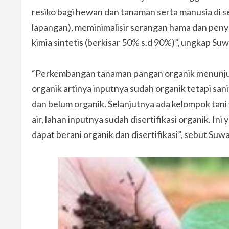
resiko bagi hewan dan tanaman serta manusia di se
lapangan), meminimalisir serangan hama dan penya
kimia sintetis (berkisar 50% s.d 90%)”, ungkap Suw
“Perkembangan tanaman pangan organik menunjukk
organik artinya inputnya sudah organik tetapi sanit
dan belum organik. Selanjutnya ada kelompok tani y
air, lahan inputnya sudah disertifikasi organik. I
dapat berani organik dan disertifikasi”, sebut Suwa