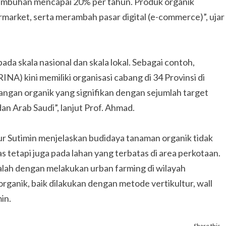
rtumbuhan mencapai 20% per tahun. Produk organik
rmarket, serta merambah pasar digital (e-commerce)”, ujar
da skala nasional dan skala lokal. Sebagai contoh,
) kini memiliki organisasi cabang di 34 Provinsi di
 pangan organik yang signifikan dengan sejumlah target
an Arab Saudi”, lanjut Prof. Ahmad.
Sutimin menjelaskan budidaya tanaman organik tidak
s tetapi juga pada lahan yang terbatas di area perkotaan.
dalah dengan melakukan urban farming di wilayah
rganik, baik dilakukan dengan metode vertikultur, wall
in.
Share this…