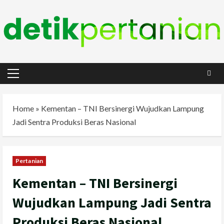
Skip
to
content
Primary
Menu
Home
»
Kementan – TNI Bersinergi Wujudkan Lampung
Jadi Sentra Produksi Beras Nasional
Pertanian
Kementan – TNI Bersinergi
Wujudkan Lampung Jadi Sentra
Produksi Beras Nasional