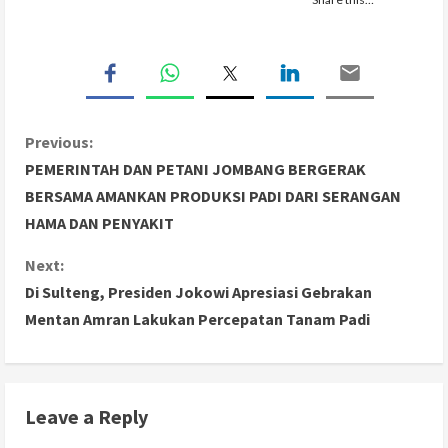
C
Previous:
PEMERINTAH DAN PETANI JOMBANG BERGERAK
o
BERSAMA AMANKAN PRODUKSI PADI DARI SERANGAN
HAMA DAN PENYAKIT
n
Next:
t
Di Sulteng, Presiden Jokowi Apresiasi Gebrakan
i
Mentan Amran Lakukan Percepatan Tanam Padi
n
u
Leave a Reply
e