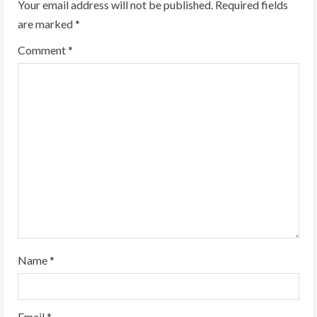
Your email address will not be published.
Required fields
R
are marked
*
e
Comment
*
a
d
i
n
g
Name
*
Email
*