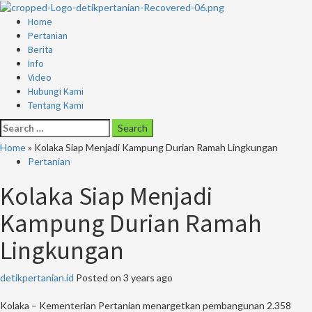
Skip
to
Primary
Home
content
Menu
Pertanian
Berita
Info
Video
Hubungi Kami
Tentang Kami
Search
for:
Home
»
Kolaka Siap Menjadi Kampung Durian Ramah Lingkungan
Pertanian
Kolaka Siap Menjadi
Kampung Durian Ramah
Lingkungan
detikpertanian.id
Posted on 3 years ago
Kolaka – Kementerian Pertanian menargetkan pembangunan 2.358