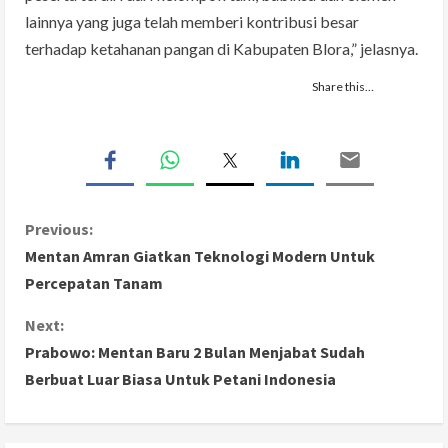
lainnya yang juga telah memberi kontribusi besar
terhadap ketahanan pangan di Kabupaten Blora,” jelasnya.
Share this…
C
Previous:
Mentan Amran Giatkan Teknologi Modern Untuk
o
Percepatan Tanam
n
Next:
Prabowo: Mentan Baru 2 Bulan Menjabat Sudah
t
Berbuat Luar Biasa Untuk Petani Indonesia
i
n