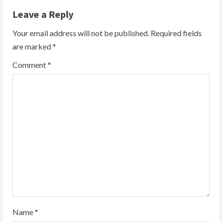
Leave a Reply
u
Your email address will not be published.
Required fields
e
are marked
*
R
Comment
*
e
a
d
i
n
g
Name
*