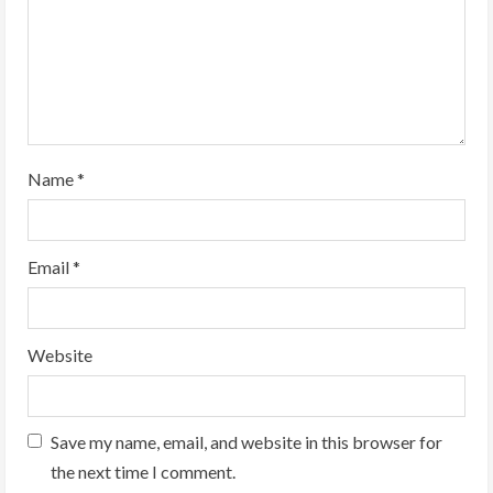
i
n
g
Name
*
Email
*
Website
Save my name, email, and website in this browser for
the next time I comment.