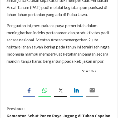
Simanjuntak, telah sepakat untuk memperkuat Perluasan
Areal Tanam (PAT) padi melalui kegiatan pompanisasi di
lahan-lahan pertanian yang ada di Pulau Jawa.
Penguatan ini, merupakan upaya pemerintah dalam
meningkatkan indeks pertanaman dan produktivitas padi
secara nasional. Mentan Amran menargetkan 2 juta
hektare lahan sawah kering pada tahun ini terairi sehingga
Indonesia mampu memperkuat ketahanan pangan secara
mandiri tanpa harus bergantung pada kebijakan impor.
Share this…
C
Previous:
Kementan Sebut Panen Raya Jagung di Tuban Capaian