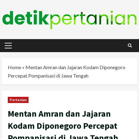
Skip
to
content
Primary
Menu
Home
»
Mentan Amran dan Jajaran Kodam Diponegoro
Percepat Pompanisasi di Jawa Tengah
Pertanian
Mentan Amran dan Jajaran
Kodam Diponegoro Percepat
Pompanisasi di Jawa Tengah