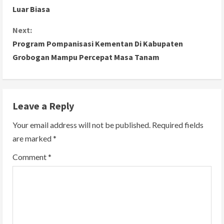
o
Luar Biasa
n
Next:
Program Pompanisasi Kementan Di Kabupaten
t
Grobogan Mampu Percepat Masa Tanam
i
n
Leave a Reply
u
Your email address will not be published.
Required fields
e
are marked
*
R
Comment
*
e
a
d