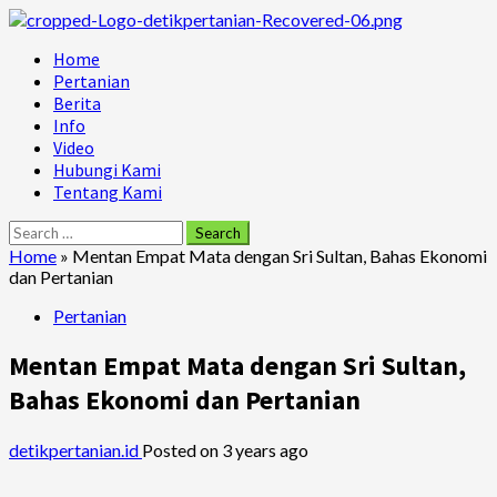
Skip
to
Primary
Home
content
Menu
Pertanian
Berita
Info
Video
Hubungi Kami
Tentang Kami
Search
for:
Home
»
Mentan Empat Mata dengan Sri Sultan, Bahas Ekonomi
dan Pertanian
Pertanian
Mentan Empat Mata dengan Sri Sultan,
Bahas Ekonomi dan Pertanian
detikpertanian.id
Posted on 3 years ago