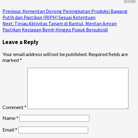
Email
Continue
Previous:
Kementan Dorong Peningkatan Produksi Bawang
Putih dan Pastikan (RIPH) Sesuai Ketentuan
Reading
Next:
Tinjau Aktivitas Tanam di Bantul, Mentan Amran
Pastikan Kesiapan Benih Hingga Pupuk Bersubsidi
Leave a Reply
Your email address will not be published.
Required fields are
marked
*
Comment
*
Name
*
Email
*