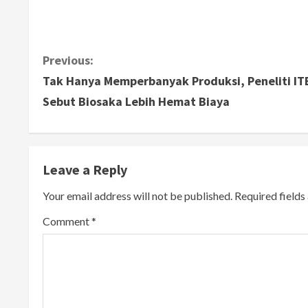
C
Previous:
Tak Hanya Memperbanyak Produksi, Peneliti IT
o
Sebut Biosaka Lebih Hemat Biaya
n
t
Leave a Reply
i
Your email address will not be published.
Required field
n
Comment
*
u
e
R