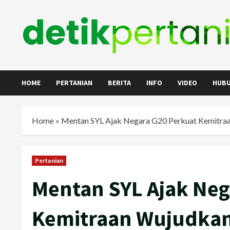
Skip
to
content
HOME
PERTANIAN
BERITA
INFO
VIDEO
HUBU
Home
»
Mentan SYL Ajak Negara G20 Perkuat Kemitraa
Pertanian
Mentan SYL Ajak Neg
Kemitraan Wujudkan