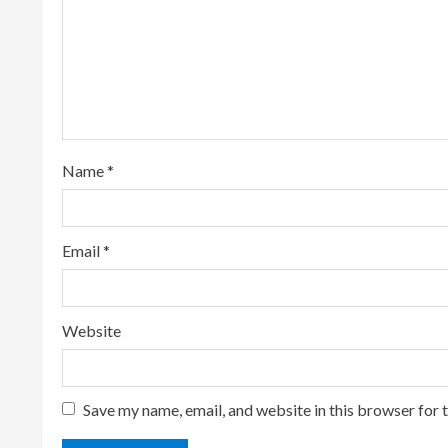
e
a
d
i
Name
*
n
g
Email
*
Website
Save my name, email, and website in this browser for 