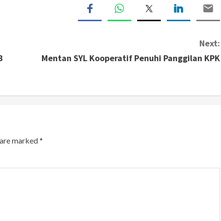
Next:
B
Mentan SYL Kooperatif Penuhi Panggilan KPK
s are marked
*