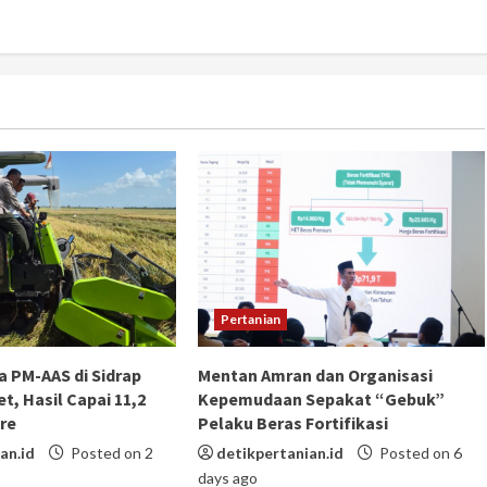
Pertanian
 PM-AAS di Sidrap
Mentan Amran dan Organisasi
t, Hasil Capai 11,2
Kepemudaan Sepakat “Gebuk”
re
Pelaku Beras Fortifikasi
an.id
Posted on 2
detikpertanian.id
Posted on 6
days ago