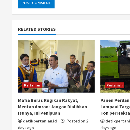
RELATED STORIES
Pertanian
Pertanian
Mafia Beras Rugikan Rakyat,
Panen Perdana
Mentan Amran: Jangan Dialihkan
Lampaui Targe
Isunya, Ini Penipuan
Ton per Hekta
detikpertanian.id
Posted on 2
detikpertani
days ago
days ago