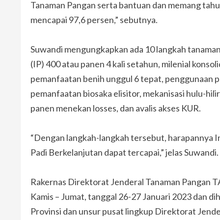
Tanaman Pangan serta bantuan dan memang tahun 
mencapai 97,6 persen,” sebutnya.
Suwandi mengungkapkan ada 10 langkah tanaman 
(IP) 400 atau panen 4 kali setahun, milenial konsol
pemanfaatan benih unggul 6 tepat, penggunaan 
pemanfaatan biosaka elisitor, mekanisasi hulu-hi
panen menekan losses, dan avalis akses KUR.
“Dengan langkah-langkah tersebut, harapannya 
Padi Berkelanjutan dapat tercapai,” jelas Suwandi.
Rakernas Direktorat Jenderal Tanaman Pangan TA.
Kamis – Jumat, tanggal 26-27 Januari 2023 dan dih
Provinsi dan unsur pusat lingkup Direktorat Je