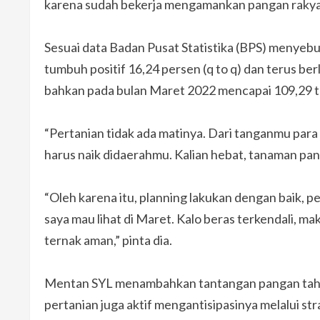
karena sudah bekerja mengamankan pangan rakyat 
Sesuai data Badan Pusat Statistika (BPS) menyeb
tumbuh positif 16,24 persen (q to q) dan terus be
bahkan pada bulan Maret 2022 mencapai 109,29 t
“Pertanian tidak ada matinya. Dari tanganmu para
harus naik didaerahmu. Kalian hebat, tanaman pang
“Oleh karena itu, planning lakukan dengan baik, p
saya mau lihat di Maret. Kalo beras terkendali, ma
ternak aman,” pinta dia.
Mentan SYL menambahkan tantangan pangan tahun 
pertanian juga aktif mengantisipasinya melalui str