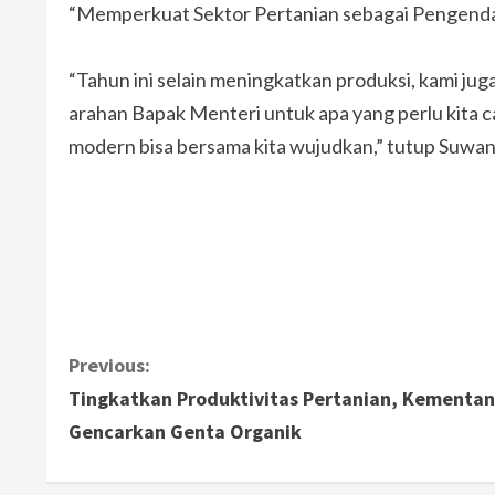
“Memperkuat Sektor Pertanian sebagai Pengendali
“Tahun ini selain meningkatkan produksi, kami jug
arahan Bapak Menteri untuk apa yang perlu kita ca
modern bisa bersama kita wujudkan,” tutup Suwan
C
Previous:
Tingkatkan Produktivitas Pertanian, Kementan
o
Gencarkan Genta Organik
n