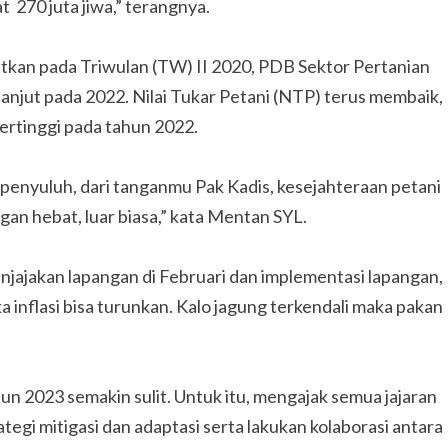
270 juta jiwa,” terangnya.
utkan pada Triwulan (TW) II 2020, PDB Sektor Pertanian
rlanjut pada 2022. Nilai Tukar Petani (NTP) terus membaik,
ertinggi pada tahun 2022.
 penyuluh, dari tanganmu Pak Kadis, kesejahteraan petani
an hebat, luar biasa,” kata Mentan SYL.
enjajakan lapangan di Februari dan implementasi lapangan,
ka inflasi bisa turunkan. Kalo jagung terkendali maka pakan
2023 semakin sulit. Untuk itu, mengajak semua jajaran
ategi mitigasi dan adaptasi serta lakukan kolaborasi antara