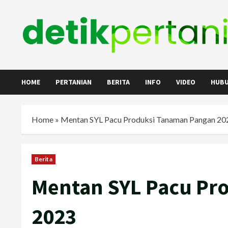
Skip
to
content
HOME
PERTANIAN
BERITA
INFO
VIDEO
HUBU
Home
»
Mentan SYL Pacu Produksi Tanaman Pangan 20
Berita
Mentan SYL Pacu Pr
2023