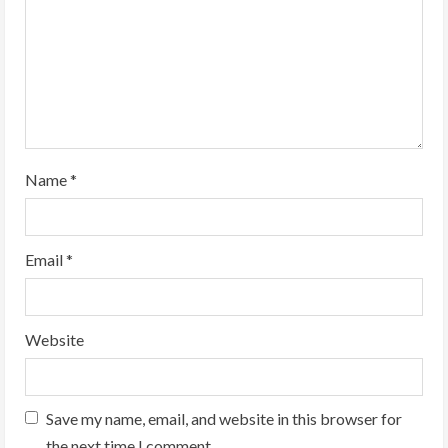
d
i
n
g
Name
*
Email
*
Website
Save my name, email, and website in this browser for
the next time I comment.