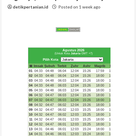
detikpertanian.id
Posted on 1 week ago