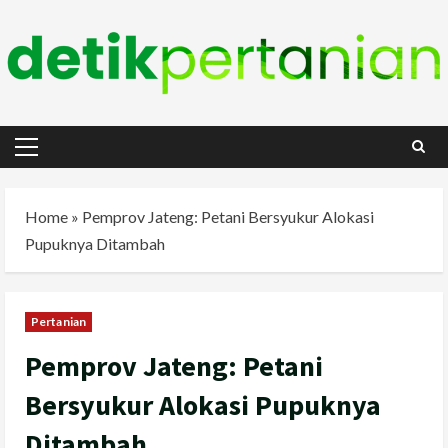
Skip
to
content
Primary
Menu
Home
»
Pemprov Jateng: Petani Bersyukur Alokasi
Pupuknya Ditambah
Pertanian
Pemprov Jateng: Petani
Bersyukur Alokasi Pupuknya
Ditambah