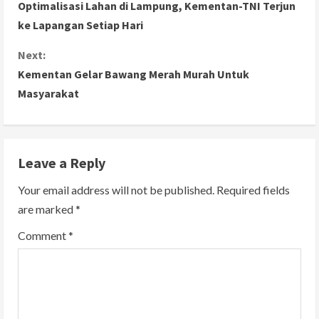
Optimalisasi Lahan di Lampung, Kementan-TNI Terjun
o
ke Lapangan Setiap Hari
n
Next:
Kementan Gelar Bawang Merah Murah Untuk
t
Masyarakat
i
n
Leave a Reply
u
Your email address will not be published.
Required fields
e
are marked
*
R
Comment
*
e
a