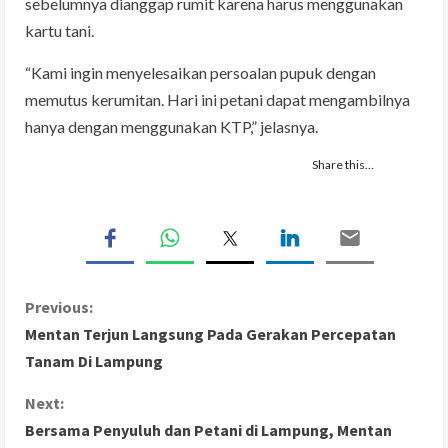
sebelumnya dianggap rumit karena harus menggunakan
kartu tani.
“Kami ingin menyelesaikan persoalan pupuk dengan
memutus kerumitan. Hari ini petani dapat mengambilnya
hanya dengan menggunakan KTP,” jelasnya.
Share this…
C
Previous:
Mentan Terjun Langsung Pada Gerakan Percepatan
o
Tanam Di Lampung
n
Next:
Bersama Penyuluh dan Petani di Lampung, Mentan
t