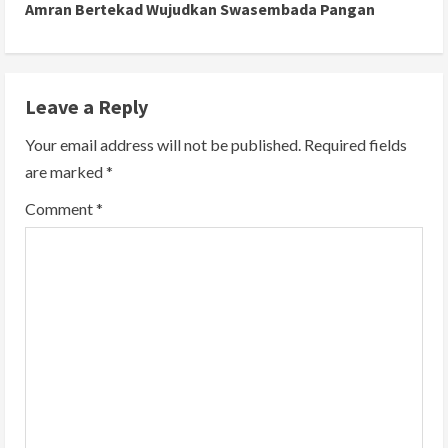
Amran Bertekad Wujudkan Swasembada Pangan
i
n
Leave a Reply
u
Your email address will not be published.
Required fields
e
are marked
*
R
Comment
*
e
a
d
i
n