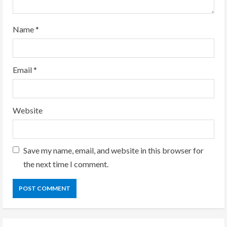
g
Name
*
Email
*
Website
Save my name, email, and website in this browser for
the next time I comment.