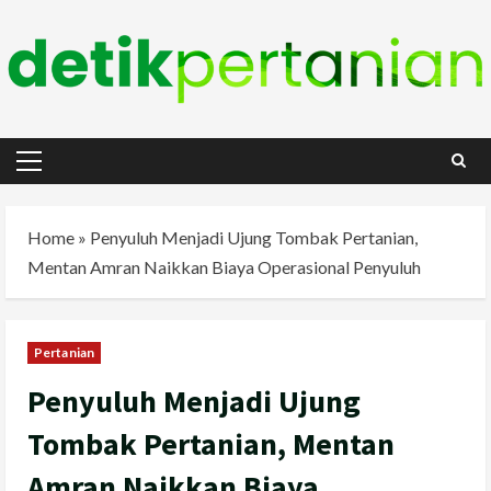
Skip
to
content
Primary
Menu
Home
»
Penyuluh Menjadi Ujung Tombak Pertanian,
Mentan Amran Naikkan Biaya Operasional Penyuluh
Pertanian
Penyuluh Menjadi Ujung
Tombak Pertanian, Mentan
Amran Naikkan Biaya