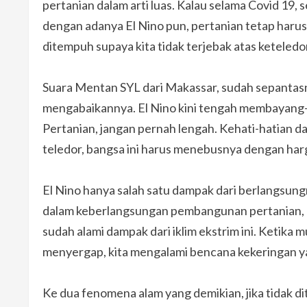
pertanian dalam arti luas. Kalau selama Covid 19,
dengan adanya El Nino pun, pertanian tetap haru
ditempuh supaya kita tidak terjebak atas keteledor
Suara Mentan SYL dari Makassar, sudah sepantasny
mengabaikannya. El Nino kini tengah membayang-
Pertanian, jangan pernah lengah. Kehati-hatian d
teledor, bangsa ini harus menebusnya dengan har
El Nino hanya salah satu dampak dari berlangsungn
dalam keberlangsungan pembangunan pertanian, 
sudah alami dampak dari iklim ekstrim ini. Ketika m
menyergap, kita mengalami bencana kekeringan y
Ke dua fenomena alam yang demikian, jika tidak di