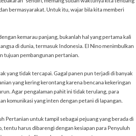
ebakaran” sendiri, memang sudah waktunya kita tendang
an bermasyarakat. Untuk itu, wajar bila kita memberi
 dengan kemarau panjang, bukanlah hal yang pertama kali
angsa di dunia, termasuk Indonesia. El Nino menimbulkan
n tujuan pembangunan pertanian.
ak yang tidak tercapai. Gagal panen pun terjadi di banyak
ertanian yang kering kerontang karena bencana kekeringan
un. Agar pengalaman pahit ini tidak terulang, para
an komunikasi yang inten dengan petani di lapangan.
 Pertanian untuk tampil sebagai pejuang yang berada di
, tentu harus dibarengi dengan kesiapan para Penyuluh