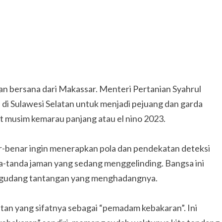
an bersana dari Makassar. Menteri Pertanian Syahrul
di Sulawesi Selatan untuk menjadi pejuang dan garda
t musim kemarau panjang atau el nino 2023.
ar-benar ingin menerapkan pola dan pendekatan deteksi
a-tanda jaman yang sedang menggelinding. Bangsa ini
egudang tantangan yang menghadangnya.
an yang sifatnya sebagai “pemadam kebakaran”. Ini