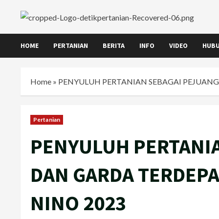
Skip
to
content
HOME
PERTANIAN
BERITA
INFO
VIDEO
HUBU
Home
»
PENYULUH PERTANIAN SEBAGAI PEJUANG
Pertanian
PENYULUH PERTANI
DAN GARDA TERDEP
NINO 2023