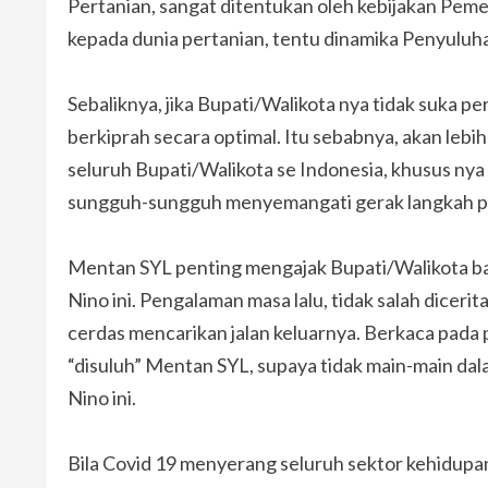
Pertanian, sangat ditentukan oleh kebijakan Pem
kepada dunia pertanian, tentu dinamika Penyuluha
Sebaliknya, jika Bupati/Walikota nya tidak suka p
berkiprah secara optimal. Itu sebabnya, akan leb
seluruh Bupati/Walikota se Indonesia, khusus nya
sungguh-sungguh menyemangati gerak langkah pa
Mentan SYL penting mengajak Bupati/Walikota b
Nino ini. Pengalaman masa lalu, tidak salah dicerita
cerdas mencarikan jalan keluarnya. Berkaca pada 
“disuluh” Mentan SYL, supaya tidak main-main da
Nino ini.
Bila Covid 19 menyerang seluruh sektor kehidupan