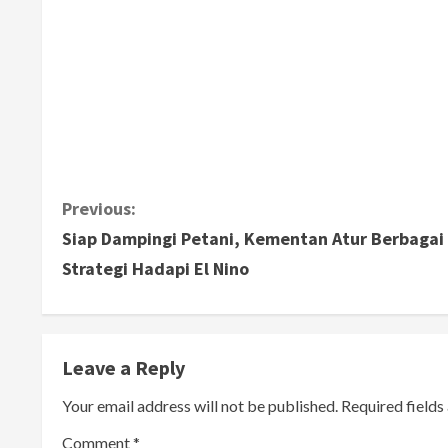
C
Previous:
Siap Dampingi Petani, Kementan Atur Berbagai
o
Strategi Hadapi El Nino
n
t
Leave a Reply
i
Your email address will not be published.
Required field
n
Comment
*