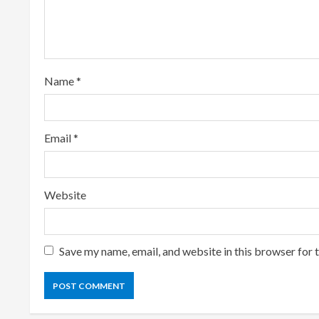
a
d
i
Name
*
n
g
Email
*
Website
Save my name, email, and website in this browser for 