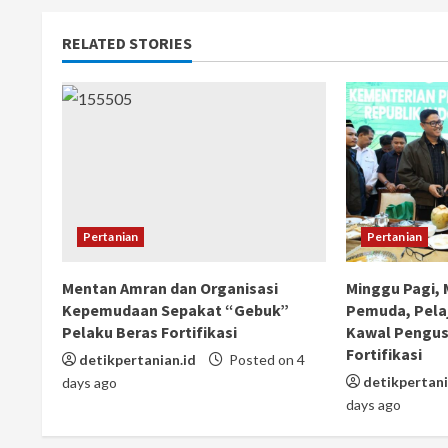
RELATED STORIES
Pertanian
Pertanian
Mentan Amran dan Organisasi
Minggu Pagi,
Kepemudaan Sepakat “Gebuk”
Pemuda, Pela
Pelaku Beras Fortifikasi
Kawal Pengus
Fortifikasi
detikpertanian.id
Posted on 4
detikpertani
days ago
days ago