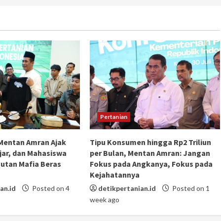
Pertanian
 Mentan Amran Ajak
Tipu Konsumen hingga Rp2 Triliun
jar, dan Mahasiswa
per Bulan, Mentan Amran: Jangan
utan Mafia Beras
Fokus pada Angkanya, Fokus pada
Kejahatannya
an.id
Posted on 4
detikpertanian.id
Posted on 1
week ago