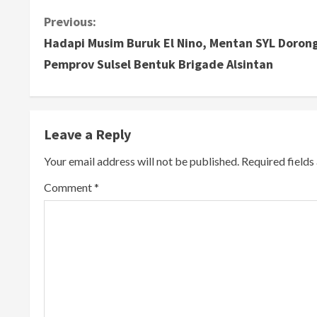
C
Previous:
Hadapi Musim Buruk El Nino, Mentan SYL Doron
o
Pemprov Sulsel Bentuk Brigade Alsintan
n
t
Leave a Reply
i
Your email address will not be published.
Required field
n
Comment
*
u
e
R
e