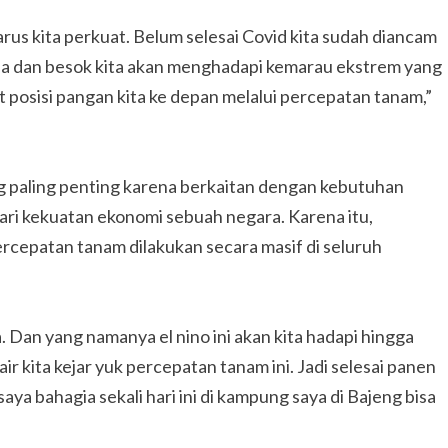
harus kita perkuat. Belum selesai Covid kita sudah diancam
ia dan besok kita akan menghadapi kemarau ekstrem yang
 posisi pangan kita ke depan melalui percepatan tanam,”
g paling penting karena berkaitan dengan kebutuhan
 dari kekuatan ekonomi sebuah negara. Karena itu,
rcepatan tanam dilakukan secara masif di seluruh
 Dan yang namanya el nino ini akan kita hadapi hingga
ir kita kejar yuk percepatan tanam ini. Jadi selesai panen
aya bahagia sekali hari ini di kampung saya di Bajeng bisa