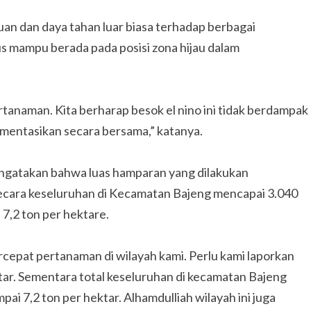
n dan daya tahan luar biasa terhadap berbagai
s mampu berada pada posisi zona hijau dalam
ertanaman. Kita berharap besok el nino ini tidak berdampak
lementasikan secara bersama,” katanya.
gatakan bahwa luas hamparan yang dilakukan
ecara keseluruhan di Kecamatan Bajeng mencapai 3.040
7,2 ton per hektare.
pat pertanaman di wilayah kami. Perlu kami laporkan
r. Sementara total keseluruhan di kecamatan Bajeng
ai 7,2 ton per hektar. Alhamdulliah wilayah ini juga