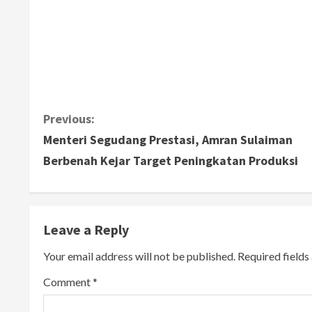
C
Previous:
Menteri Segudang Prestasi, Amran Sulaiman
o
Berbenah Kejar Target Peningkatan Produksi
n
t
Leave a Reply
i
Your email address will not be published.
Required field
n
Comment
*
u