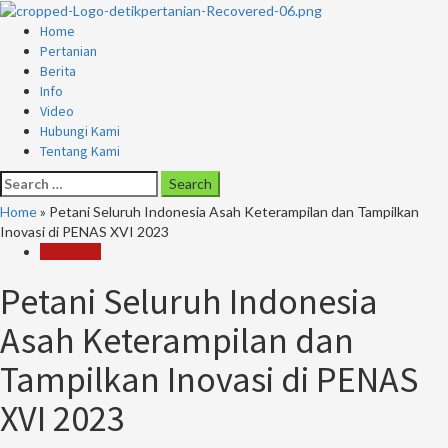
Skip
to
Primary
Home
content
Menu
Pertanian
Berita
Info
Video
Hubungi Kami
Tentang Kami
Search
for:
Home
»
Petani Seluruh Indonesia Asah Keterampilan dan Tampilkan
Inovasi di PENAS XVI 2023
Pertanian
Petani Seluruh Indonesia
Asah Keterampilan dan
Tampilkan Inovasi di PENAS
XVI 2023