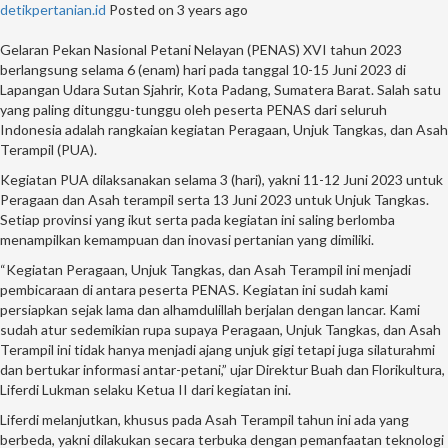
detikpertanian.id
Posted on 3 years ago
Gelaran Pekan Nasional Petani Nelayan (PENAS) XVI tahun 2023
berlangsung selama 6 (enam) hari pada tanggal 10-15 Juni 2023 di
Lapangan Udara Sutan Sjahrir, Kota Padang, Sumatera Barat. Salah satu
yang paling ditunggu-tunggu oleh peserta PENAS dari seluruh
Indonesia adalah rangkaian kegiatan Peragaan, Unjuk Tangkas, dan Asah
Terampil (PUA).
Kegiatan PUA dilaksanakan selama 3 (hari), yakni 11-12 Juni 2023 untuk
Peragaan dan Asah terampil serta 13 Juni 2023 untuk Unjuk Tangkas.
Setiap provinsi yang ikut serta pada kegiatan ini saling berlomba
menampilkan kemampuan dan inovasi pertanian yang dimiliki.
“Kegiatan Peragaan, Unjuk Tangkas, dan Asah Terampil ini menjadi
pembicaraan di antara peserta PENAS. Kegiatan ini sudah kami
persiapkan sejak lama dan alhamdulillah berjalan dengan lancar. Kami
sudah atur sedemikian rupa supaya Peragaan, Unjuk Tangkas, dan Asah
Terampil ini tidak hanya menjadi ajang unjuk gigi tetapi juga silaturahmi
dan bertukar informasi antar-petani,” ujar Direktur Buah dan Florikultura,
Liferdi Lukman selaku Ketua II dari kegiatan ini.
Liferdi melanjutkan, khusus pada Asah Terampil tahun ini ada yang
berbeda, yakni dilakukan secara terbuka dengan pemanfaatan teknologi