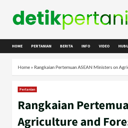
Skip
to
content
HOME
PERTANIAN
BERITA
INFO
VIDEO
HUBU
Home
»
Rangkaian Pertemuan ASEAN Ministers on Agric
Pertanian
Rangkaian Pertemua
Agriculture and Fore