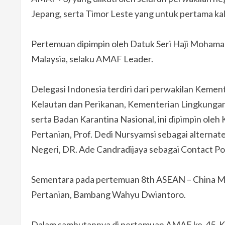
Jepang, serta Timor Leste yang untuk pertama ka
Pertemuan dipimpin oleh Datuk Seri Haji Mohamad 
Malaysia, selaku AMAF Leader.
Delegasi Indonesia terdiri dari perwakilan Keme
Kelautan dan Perikanan, Kementerian Lingkungan
serta Badan Karantina Nasional, ini dipimpin o
Pertanian, Prof. Dedi Nursyamsi sebagai alternat
Negeri, DR. Ade Candradijaya sebagai Contact 
Sementara pada pertemuan 8th ASEAN – China MM
Pertanian, Bambang Wahyu Dwiantoro.
Dalam sambutannya di pertemuan AMAF ke-45, 