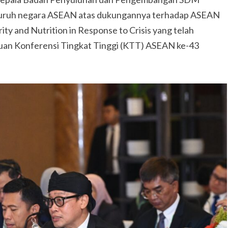
eluruh negara ASEAN atas dukungannya terhadap ASEAN
ty and Nutrition in Response to Crisis yang telah
uan Konferensi Tingkat Tinggi (KTT) ASEAN ke-43