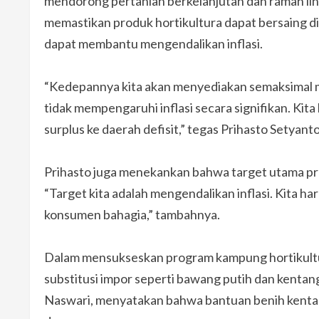
mendorong pertanian berkelanjutan dan ramah li
memastikan produk hortikultura dapat bersaing di 
dapat membantu mengendalikan inflasi.
“Kedepannya kita akan menyediakan semaksimal mu
tidak mempengaruhi inflasi secara signifikan. Kit
surplus ke daerah defisit,” tegas Prihasto Setyanto
Prihasto juga menekankan bahwa target utama prog
“Target kita adalah mengendalikan inflasi. Kita h
konsumen bahagia,” tambahnya.
Dalam mensukseskan program kampung hortikultur
substitusi impor seperti bawang putih dan kentang 
Naswari, menyatakan bahwa bantuan benih kentan