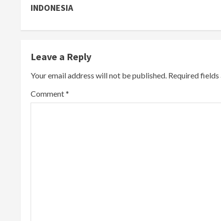
n
INDONESIA
t
i
Leave a Reply
n
Your email address will not be published.
Required field
u
Comment
*
e
R
e
a
d
i