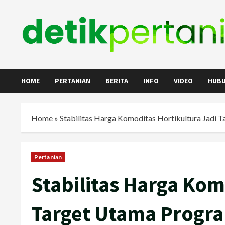
Skip
to
content
HOME
PERTANIAN
BERITA
INFO
VIDEO
HUBU
Home
»
Stabilitas Harga Komoditas Hortikultura Jadi
Pertanian
Stabilitas Harga Kom
Target Utama Progr