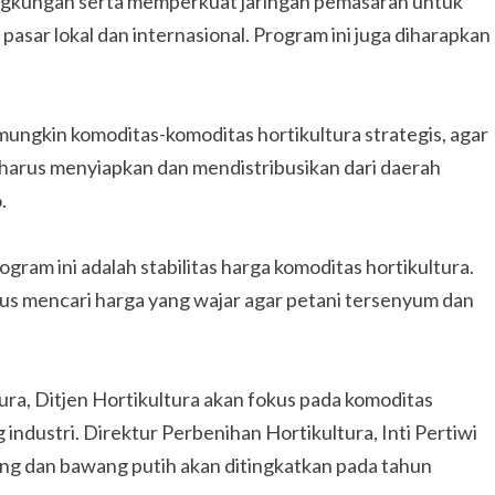
ngkungan serta memperkuat jaringan pemasaran untuk
pasar lokal dan internasional. Program ini juga diharapkan
ngkin komoditas-komoditas hortikultura strategis, agar
a harus menyiapkan dan mendistribusikan dari daerah
.
ram ini adalah stabilitas harga komoditas hortikultura.
arus mencari harga yang wajar agar petani tersenyum dan
a, Ditjen Hortikultura akan fokus pada komoditas
industri. Direktur Perbenihan Hortikultura, Inti Pertiwi
g dan bawang putih akan ditingkatkan pada tahun