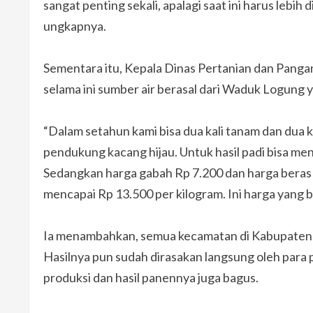
sangat penting sekali, apalagi saat ini harus lebih
ungkapnya.
Sementara itu, Kepala Dinas Pertanian dan Panga
selama ini sumber air berasal dari Waduk Logung y
“Dalam setahun kami bisa dua kali tanam dan dua k
pendukung kacang hijau. Untuk hasil padi bisa menc
Sedangkan harga gabah Rp 7.200 dan harga beras d
mencapai Rp 13.500 per kilogram. Ini harga yang ba
Ia menambahkan, semua kecamatan di Kabupaten 
Hasilnya pun sudah dirasakan langsung oleh para 
produksi dan hasil panennya juga bagus.