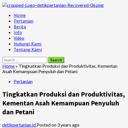
Skip
to
Primary
Home
content
Menu
Pertanian
Berita
Info
Video
Hubungi Kami
Tentang Kami
Search
for:
Home
»
Tingkatkan Produksi dan Produktivitas, Kementan
Asah Kemampuan Penyuluh dan Petani
Pertanian
Tingkatkan Produksi dan Produktivitas,
Kementan Asah Kemampuan Penyuluh
dan Petani
detikpertanian.id
Posted on 3 years ago