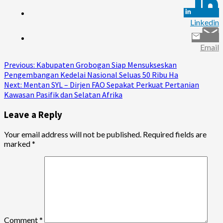
Linkedin
Email
Continue
Previous:
Kabupaten Grobogan Siap Mensukseskan
Pengembangan Kedelai Nasional Seluas 50 Ribu Ha
Reading
Next:
Mentan SYL – Dirjen FAO Sepakat Perkuat Pertanian
Kawasan Pasifik dan Selatan Afrika
Leave a Reply
Your email address will not be published.
Required fields are
marked
*
Comment
*