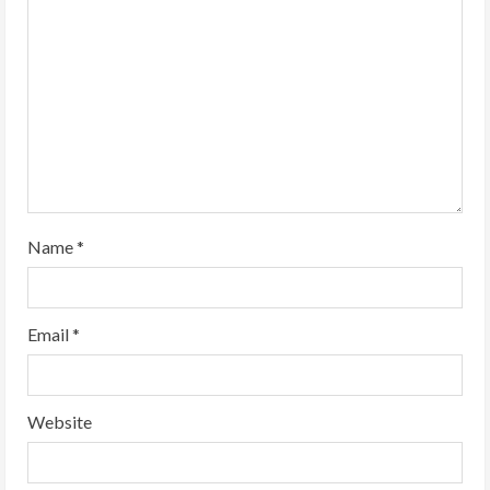
a
d
i
n
g
Name
*
Email
*
Website