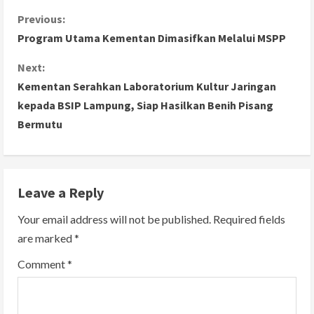
C
Previous:
Program Utama Kementan Dimasifkan Melalui MSPP
o
Next:
n
Kementan Serahkan Laboratorium Kultur Jaringan
kepada BSIP Lampung, Siap Hasilkan Benih Pisang
t
Bermutu
i
n
Leave a Reply
u
Your email address will not be published.
Required fields
e
are marked
*
R
Comment
*
e