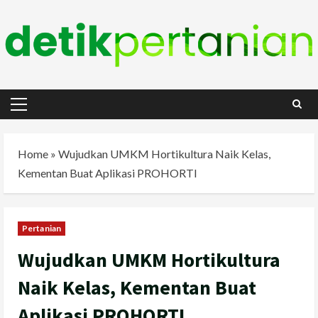
Skip
to
content
Primary
Menu
Home
»
Wujudkan UMKM Hortikultura Naik Kelas,
Kementan Buat Aplikasi PROHORTI
Pertanian
Wujudkan UMKM Hortikultura
Naik Kelas, Kementan Buat
Aplikasi PROHORTI