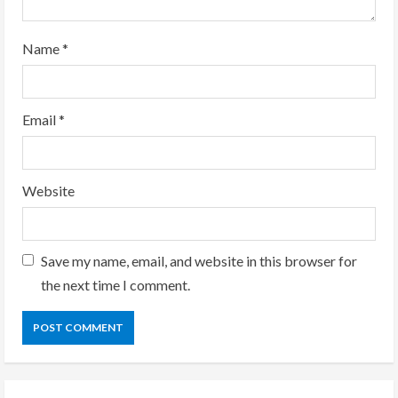
g
Name
*
Email
*
Website
Save my name, email, and website in this browser for
the next time I comment.