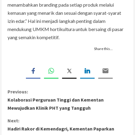
menambahkan branding pada setiap produk melalui
kemasan yang menarik dan sesuai dengan syarat-syarat
izin edar.” Hal ini menjadi langkah penting dalam
mendukung UMKM hortikultura untuk bersaing di pasar
yang semakin kompetitif.
Share this…
C
Previous:
Kolaborasi Perguruan Tinggi dan Kementan
o
Mewujudkan Klinik PHT yang Tangguh
n
Next:
Hadiri Rakor di Kemendagri, Kementan Paparkan
t