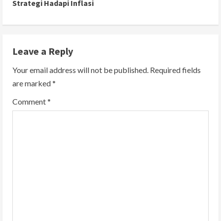
Strategi Hadapi Inflasi
i
n
Leave a Reply
u
Your email address will not be published.
Required fields
e
are marked
*
R
Comment
*
e
a
d
i
n