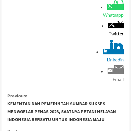
Whatsapp
Twitter
Linkedin
Email
C
Previous:
KEMENTAN DAN PEMERINTAH SUMBAR SUKSES
o
MENGGELAR PENAS 2023, SAATNYA PETANI NELAYAN
INDONESIA BERSATU UNTUK INDONESIA MAJU
n