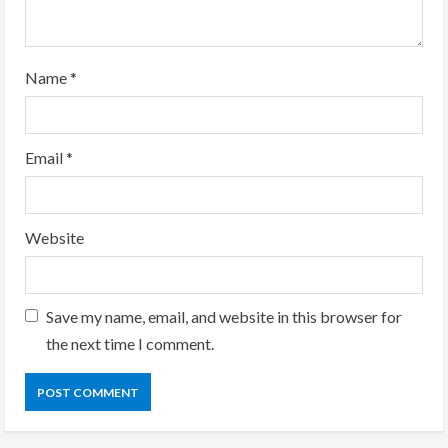
g
Name
*
Email
*
Website
Save my name, email, and website in this browser for
the next time I comment.