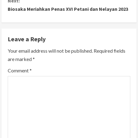
Next:
t
Biosaka Meriahkan Penas XVI Petani dan Nelayan 2023
i
n
Leave a Reply
u
Your email address will not be published.
Required fields
e
are marked
*
R
Comment
*
e
a
d
i
n