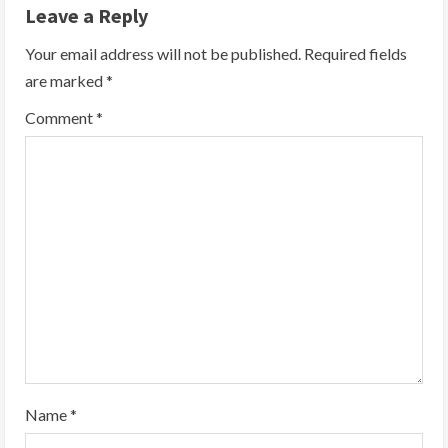
Leave a Reply
u
Your email address will not be published.
Required fields
e
are marked
*
R
Comment
*
e
a
d
i
n
g
Name
*