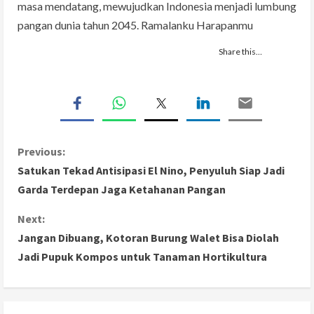
masa mendatang, mewujudkan Indonesia menjadi lumbung
pangan dunia tahun 2045. Ramalanku Harapanmu
Share this…
C
Previous:
Satukan Tekad Antisipasi El Nino, Penyuluh Siap Jadi
o
Garda Terdepan Jaga Ketahanan Pangan
n
Next:
Jangan Dibuang, Kotoran Burung Walet Bisa Diolah
t
Jadi Pupuk Kompos untuk Tanaman Hortikultura
i
n