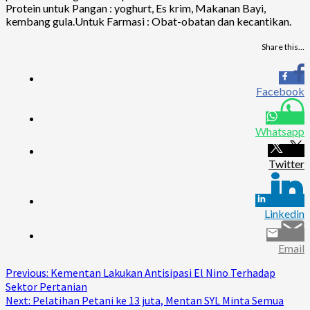
Protein untuk Pangan : yoghurt, Es krim, Makanan Bayi,
kembang gula.Untuk Farmasi : Obat-obatan dan kecantikan.
Share this…
Facebook
Whatsapp
Twitter
Linkedin
Email
Continue
Previous:
Kementan Lakukan Antisipasi El Nino Terhadap
Sektor Pertanian
Reading
Next:
Pelatihan Petani ke 13 juta, Mentan SYL Minta Semua