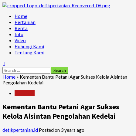
Skip
to
Primary
Home
content
Menu
Pertanian
Berita
Info
Video
Hubungi Kami
Tentang Kami
Search
for:
Home
»
Kementan Bantu Petani Agar Sukses Kelola Alsintan
Pengolahan Kedelai
Pertanian
Kementan Bantu Petani Agar Sukses
Kelola Alsintan Pengolahan Kedelai
detikpertanian.id
Posted on 3 years ago